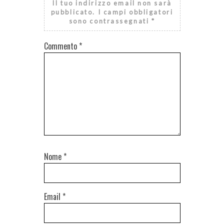
Il tuo indirizzo email non sarà
pubblicato.
I campi obbligatori
sono contrassegnati
*
Commento
*
Nome
*
Email
*