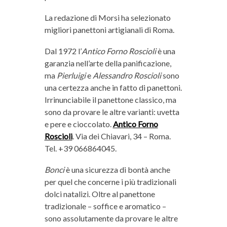
La redazione di Morsi ha selezionato
migliori panettoni artigianali di Roma.
Dal 1972 l’
Antico Forno Roscioli
è una
garanzia nell’arte della panificazione,
ma
Pierluigi
e
Alessandro Roscioli
sono
una certezza anche in fatto di panettoni.
Irrinunciabile il panettone classico, ma
sono da provare le altre varianti: uvetta
e pere e cioccolato.
Antico Forno
Roscioli
. Via dei Chiavari, 34 – Roma.
Tel. +39 066864045.
Bonci
è una sicurezza di bontà anche
per quel che concerne i più tradizionali
dolci natalizi. Oltre al panettone
tradizionale – soffice e aromatico –
sono assolutamente da provare le altre