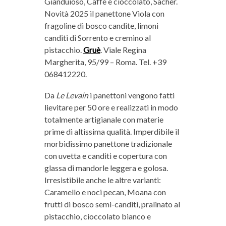
Gianduioso, Caffè e cioccolato, Sacher.
Novità 2025 il panettone Viola con
fragoline di bosco candite, limoni
canditi di Sorrento e cremino al
pistacchio.
Gruè
. Viale Regina
Margherita, 95/99 – Roma. Tel. +39
068412220.
Da
Le Levain
i panettoni vengono fatti
lievitare per 50 ore e realizzati in modo
totalmente artigianale con materie
prime di altissima qualità. Imperdibile il
morbidissimo panettone tradizionale
con uvetta e canditi e copertura con
glassa di mandorle leggera e golosa.
Irresistibile anche le altre varianti:
Caramello e noci pecan, Moana con
frutti di bosco semi-canditi, pralinato al
pistacchio, cioccolato bianco e