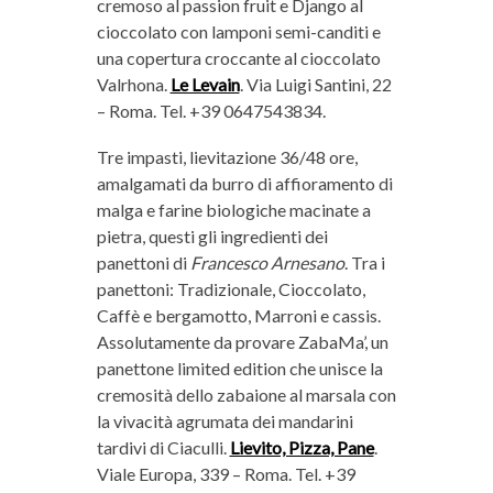
cremoso al passion fruit e Django al
cioccolato con lamponi semi-canditi e
una copertura croccante al cioccolato
Valrhona.
Le Levain
. Via Luigi Santini, 22
– Roma. Tel. +39 0647543834.
Tre impasti, lievitazione 36/48 ore,
amalgamati da burro di affioramento di
malga e farine biologiche macinate a
pietra, questi gli ingredienti dei
panettoni di
Francesco Arnesano
. Tra i
panettoni: Tradizionale, Cioccolato,
Caffè e bergamotto, Marroni e cassis.
Assolutamente da provare ZabaMa’, un
panettone limited edition che unisce la
cremosità dello zabaione al marsala con
la vivacità agrumata dei mandarini
tardivi di Ciaculli.
Lievito, Pizza, Pane
.
Viale Europa, 339 – Roma. Tel. +39