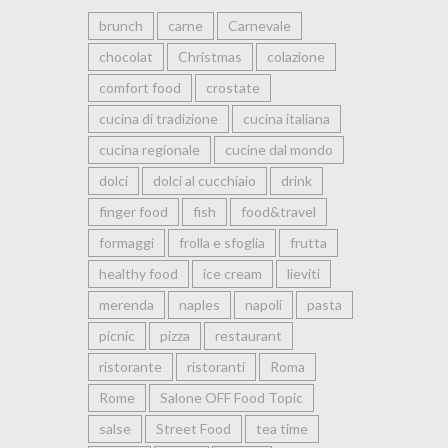
brunch
carne
Carnevale
chocolat
Christmas
colazione
comfort food
crostate
cucina di tradizione
cucina italiana
cucina regionale
cucine dal mondo
dolci
dolci al cucchiaio
drink
finger food
fish
food&travel
formaggi
frolla e sfoglia
frutta
healthy food
ice cream
lieviti
merenda
naples
napoli
pasta
picnic
pizza
restaurant
ristorante
ristoranti
Roma
Rome
Salone OFF Food Topic
salse
Street Food
tea time