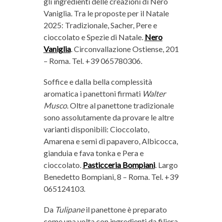
gli ingredienti delle creazioni di Nero
Vaniglia. Tra le proposte per il Natale
2025: Tradizionale, Sacher, Pere e
cioccolato e Spezie di Natale.
Nero
Vaniglia
. Circonvallazione Ostiense, 201
– Roma. Tel. +39 065780306.
Soffice e dalla bella complessità
aromatica i panettoni firmati
Walter
Musco
. Oltre al panettone tradizionale
sono assolutamente da provare le altre
varianti disponibili: Cioccolato,
Amarena e semi di papavero, Albicocca,
gianduia e fava tonka e Pera e
cioccolato.
Pasticceria Bompiani
. Largo
Benedetto Bompiani, 8 – Roma. Tel. +39
065124103.
Da
Tulipane
il panettone è preparato
come una volta con ingredienti da filiera