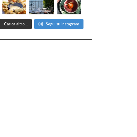
Carica altro…
Segui su Instagram