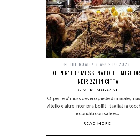
ON THE ROAD
5 AGOSTO 2025
O’ PER’ E O’ MUSS. NAPOLI. I MIGLIOR
INDIRIZZI IN CITTÀ
BY
MORSI MAGAZINE
O’ per’ e o’ muss ovvero piede di maiale, mus
vitello e altre interiora bolliti, tagliati a tocc
e conditi con sale e…
READ MORE