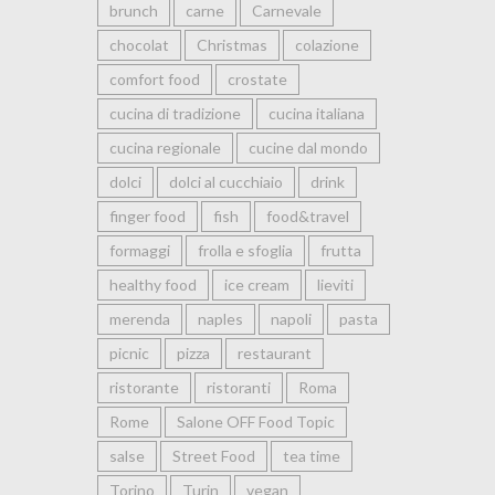
brunch
carne
Carnevale
chocolat
Christmas
colazione
comfort food
crostate
cucina di tradizione
cucina italiana
cucina regionale
cucine dal mondo
dolci
dolci al cucchiaio
drink
finger food
fish
food&travel
formaggi
frolla e sfoglia
frutta
healthy food
ice cream
lieviti
merenda
naples
napoli
pasta
picnic
pizza
restaurant
ristorante
ristoranti
Roma
Rome
Salone OFF Food Topic
salse
Street Food
tea time
Torino
Turin
vegan