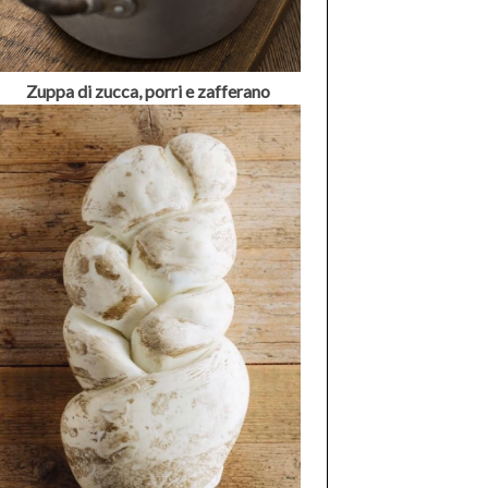
Zuppa di zucca, porri e zafferano