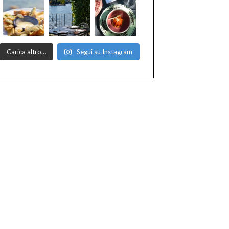
Carica altro…
Segui su Instagram