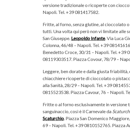
versione tradizionale o ricoperte con ciocco
Napoli. Tel. +39 081417582.
Fritte, al forno, senza glutine, al cioccolato
tutti. Una volta qui però non vi limitate all
San Giuseppe.
Leopoldo Infante
. Via Luca G
Colonna, 46/48 – Napoli. Tel. +39 081416161
Benedetto Croce, 30/31 – Napoli. Tel. +39 0
08119303517. Piazza Covour, 78/79 – Napo
Leggere, ben dorate e dalla giusta friabilità, 
chiacchiere ricoperte di cioccolato o pistacc
alla Sanità, 28/29 – Napoli. Tel. +39 081455
0815523538. Piazza Cavour, 76 – Napoli. T
Fritte o al forno esclusivamente in versione 
sanguinaccio, così è il Carnevale da
Scaturch
Scaturchio
. Piazza San Domenico Maggiore,
69 – Napoli. Tel. +39 0810152765. Piazza A