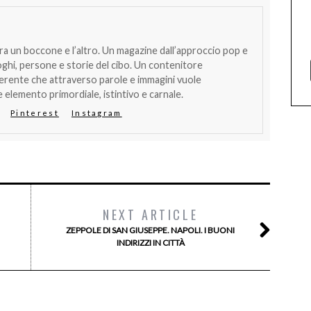
tra un boccone e l’altro. Un magazine dall’approccio pop e
oghi, persone e storie del cibo. Un contenitore
verente che attraverso parole e immagini vuole
 elemento primordiale, istintivo e carnale.
Pinterest
Instagram
NEXT ARTICLE
ZEPPOLE DI SAN GIUSEPPE. NAPOLI. I BUONI
INDIRIZZI IN CITTÀ