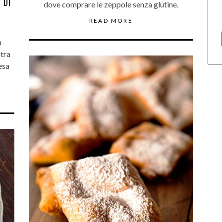
 DI
dove comprare le zeppole senza glutine.
READ MORE
a
 tra
esa