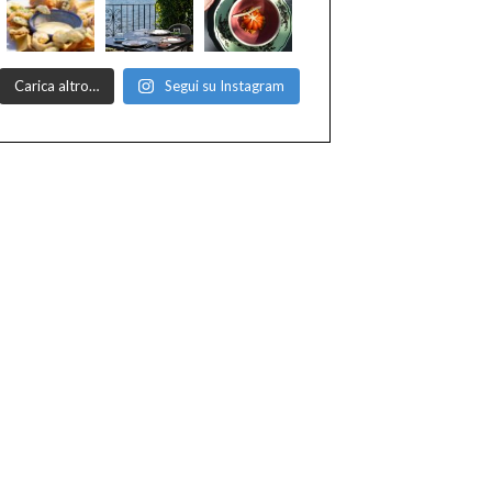
Carica altro…
Segui su Instagram