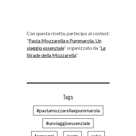
Con questa ricetta, partecipo al contest:
“
Pasta Mozzarella e Pummarola. Un
viaggio essenziale
” organizzato da “
Le
Strade della Mozzarella
”.
Tags
#pastamozzarellaepummarola
#unviaggioessenziale
formaggi
pasta
salse