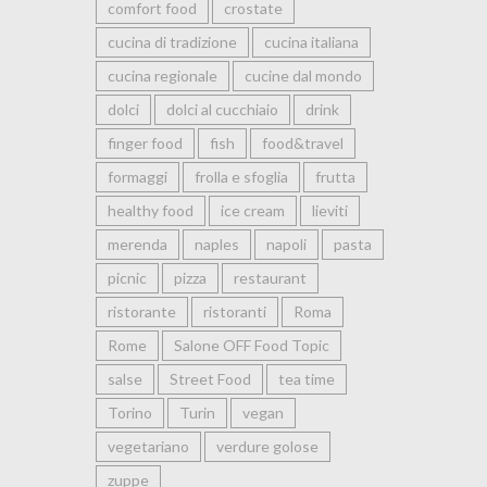
comfort food
crostate
cucina di tradizione
cucina italiana
cucina regionale
cucine dal mondo
dolci
dolci al cucchiaio
drink
finger food
fish
food&travel
formaggi
frolla e sfoglia
frutta
healthy food
ice cream
lieviti
merenda
naples
napoli
pasta
picnic
pizza
restaurant
ristorante
ristoranti
Roma
Rome
Salone OFF Food Topic
salse
Street Food
tea time
Torino
Turin
vegan
vegetariano
verdure golose
zuppe