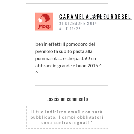
CARAMELALAFLEURDESEL
RISPONDI
31 DICEMBRE 2014
ALLE 13:28
beh in effetti il pomodoro del
piennolo fa subito pasta alla
pummarola… e che pasta!!! un
abbraccio grande e buon 2015 ^ –
^
Lascia un commento
Il tuo indirizzo email non sarà
pubblicato.
I campi obbligatori
sono contrassegnati
*