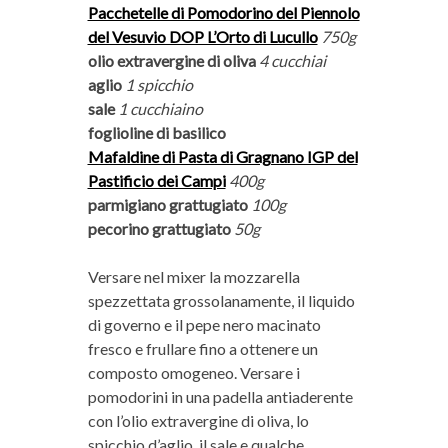
Pacchetelle di Pomodorino del Piennolo
del Vesuvio DOP L’Orto di Lucullo
750g
olio extravergine di oliva
4 cucchiai
aglio
1 spicchio
sale
1 cucchiaino
foglioline di basilico
Mafaldine di Pasta di Gragnano IGP del
Pastificio dei Campi
400g
parmigiano grattugiato
100g
pecorino grattugiato
50g
Versare nel mixer la mozzarella
spezzettata grossolanamente, il liquido
di governo e il pepe nero macinato
fresco e frullare fino a ottenere un
composto omogeneo. Versare i
pomodorini in una padella antiaderente
con l’olio extravergine di oliva, lo
spicchio d’aglio, il sale e qualche