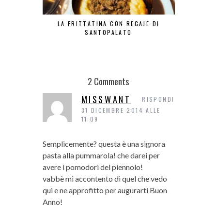
LA FRITTATINA CON REGAJE DI
LA TR
SANTOPALATO
2 Comments
MISSWANT
RISPONDI
31 DICEMBRE 2014 ALLE
11:09
Semplicemente? questa è una signora
pasta alla pummarola! che darei per
avere i pomodori del piennolo!
vabbè mi accontento di quel che vedo
qui e ne approfitto per augurarti Buon
Anno!