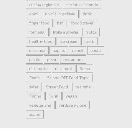
cucina regionale
cucine dal mondo
dolci
dolci al cucchiaio
drink
finger food
fish
food&travel
formaggi
frolla e sfoglia
frutta
healthy food
ice cream
lieviti
merenda
naples
napoli
pasta
picnic
pizza
restaurant
ristorante
ristoranti
Roma
Rome
Salone OFF Food Topic
salse
Street Food
tea time
Torino
Turin
vegan
vegetariano
verdure golose
zuppe