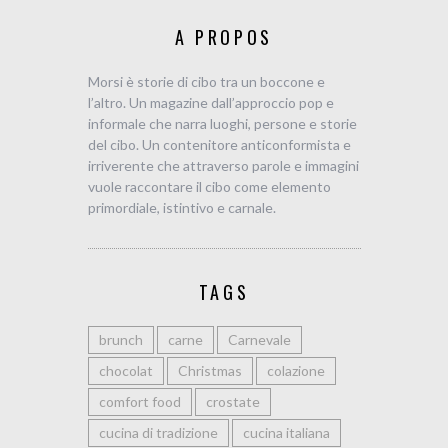
A PROPOS
Morsi è storie di cibo tra un boccone e
l’altro. Un magazine dall’approccio pop e
informale che narra luoghi, persone e storie
del cibo. Un contenitore anticonformista e
irriverente che attraverso parole e immagini
vuole raccontare il cibo come elemento
primordiale, istintivo e carnale.
TAGS
brunch
carne
Carnevale
chocolat
Christmas
colazione
comfort food
crostate
cucina di tradizione
cucina italiana