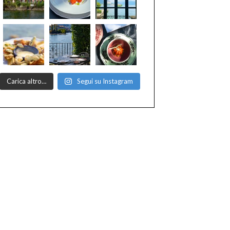
Carica altro…
Segui su Instagram