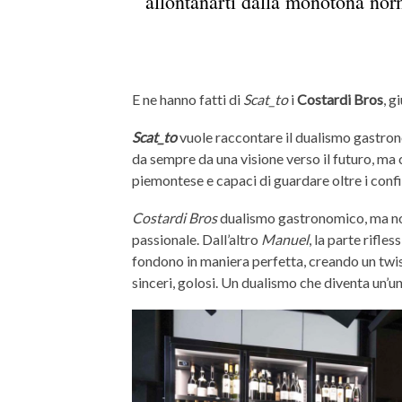
allontanarti dalla monotona nor
E ne hanno fatti di
Scat_to
i
Costardi Bros
, 
Scat_to
vuole raccontare il dualismo gastron
da sempre da una visione verso il futuro, ma c
piemontese e capaci di guardare oltre i confi
Costardi Bros
dualismo gastronomico, ma no
passionale. Dall’altro
Manuel
, la parte rifle
fondono in maniera perfetta, creando un twist 
sinceri, golosi. Un dualismo che diventa un’u