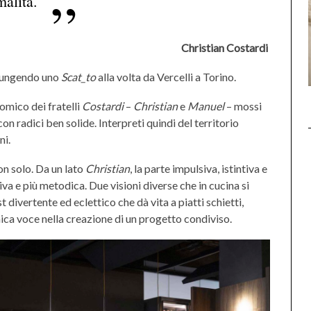
malità.
Christian Costardi
giungendo uno
Scat_to
alla volta da Vercelli a Torino.
omico dei fratelli
Costardi
–
Christian
e
Manuel
– mossi
on radici ben solide. Interpreti quindi del territorio
ni.
n solo. Da un lato
Christian
, la parte impulsiva, istintiva e
ssiva e più metodica. Due visioni diverse che in cucina si
divertente ed eclettico che dà vita a piatti schietti,
nica voce nella creazione di un progetto condiviso.