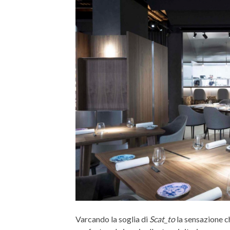
Varcando la soglia di
Scat_to
la sensazione ch