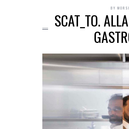
BY
MORS
SCAT_TO. ALL
GASTRO