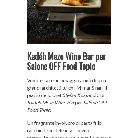
Kadéh Meze Wine Bar per
Salone OFF Food Topic
Vuole essere un omaggio a uno dei più
grandi architetti turchi, Mimar Sinān, il
piatto dello chef
Stefan Kostandof
di
Kadéh Meze Wine Bar
per
Salone OFF
Food Topic
.
Un fragrante involucro di pasta fillo
racchiude un delizioso ripieno
preparato con fesa, uova, menta, aneto e