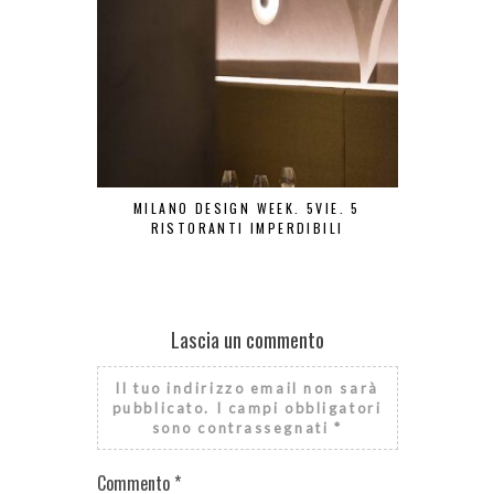
MILANO DESIGN WEEK. 5VIE. 5
MILANO 
RISTORANTI IMPERDIBILI
RIST
Lascia un commento
Il tuo indirizzo email non sarà
pubblicato.
I campi obbligatori
sono contrassegnati
*
Commento
*