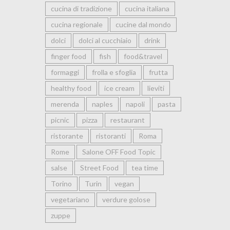
cucina di tradizione
cucina italiana
cucina regionale
cucine dal mondo
dolci
dolci al cucchiaio
drink
finger food
fish
food&travel
formaggi
frolla e sfoglia
frutta
healthy food
ice cream
lieviti
merenda
naples
napoli
pasta
picnic
pizza
restaurant
ristorante
ristoranti
Roma
Rome
Salone OFF Food Topic
salse
Street Food
tea time
Torino
Turin
vegan
vegetariano
verdure golose
zuppe