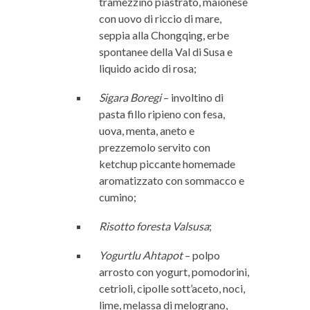
tramezzino piastrato, maionese
con uovo di riccio di mare,
seppia alla Chongqing, erbe
spontanee della Val di Susa e
liquido acido di rosa;
Sigara Boregi
– involtino di
pasta fillo ripieno con fesa,
uova, menta, aneto e
prezzemolo servito con
ketchup piccante homemade
aromatizzato con sommacco e
cumino;
Risotto foresta Valsusa
;
Yogurtlu Ahtapot
– polpo
arrosto con yogurt, pomodorini,
cetrioli, cipolle sott’aceto, noci,
lime, melassa di melograno,