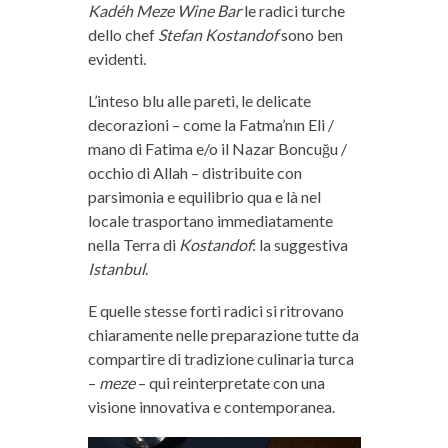
Kadéh Meze Wine Bar
le radici turche
dello chef
Stefan Kostandof
sono ben
evidenti.
L’inteso blu alle pareti, le delicate
decorazioni – come la Fatma’nın Eli /
mano di Fatima e/o il Nazar Boncuğu /
occhio di Allah – distribuite con
parsimonia e equilibrio qua e là nel
locale trasportano immediatamente
nella Terra di
Kostandof
: la suggestiva
Istanbul
.
E quelle stesse forti radici si ritrovano
chiaramente nelle preparazione tutte da
compartire di tradizione culinaria turca
–
meze
– qui reinterpretate con una
visione innovativa e contemporanea.