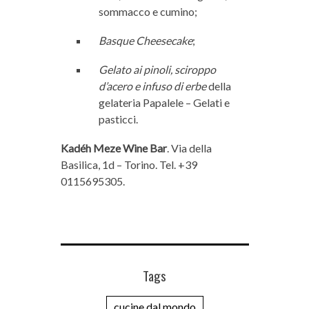
sommacco e cumino;
Basque Cheesecake
;
Gelato ai pinoli, sciroppo
d’acero e infuso di erbe
della
gelateria Papalele – Gelati e
pasticci.
Kadéh Meze Wine Bar
. Via della
Basilica, 1d – Torino. Tel. +39
0115695305.
Tags
cucine dal mondo