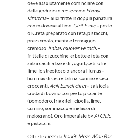
deve assolutamente cominciare con
delle goduriose
meze
come
Hamsi
kizartma
– alici fritte in doppia panatura
con maionese al lime,
Girit Ezme
– pesto
di Creta preparato con feta, pistacchi,
prezzemolo, menta e formaggio
cremoso,
Kabak muover ve cacik
–
frittelle di zucchine, erbette e feta con
salsa cacik a base di yogurt, cetrioli e
lime, lo strepitoso o ancora Humus –
hummus di ceci e tahina, cumino e ceci
croccanti,
Acili Ezmeli cig et
– salsiccia
cruda di bovino con pesto piccante
(pomodoro, friggiteli, cipolla, lime,
cumino, sommacco e melassa di
melograno), Oro Imperaiale by
Al Chile
e pistacchi.
Oltre le
meze
da
Kadéh Meze Wine Bar