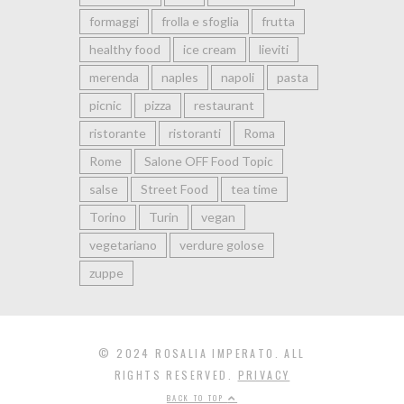
formaggi
frolla e sfoglia
frutta
healthy food
ice cream
lieviti
merenda
naples
napoli
pasta
picnic
pizza
restaurant
ristorante
ristoranti
Roma
Rome
Salone OFF Food Topic
salse
Street Food
tea time
Torino
Turin
vegan
vegetariano
verdure golose
zuppe
© 2024 ROSALIA IMPERATO. ALL
RIGHTS RESERVED.
PRIVACY
BACK TO TOP