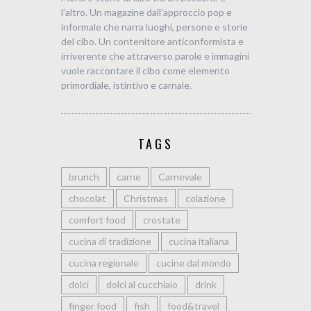
l’altro. Un magazine dall’approccio pop e
informale che narra luoghi, persone e storie
del cibo. Un contenitore anticonformista e
irriverente che attraverso parole e immagini
vuole raccontare il cibo come elemento
primordiale, istintivo e carnale.
TAGS
brunch
carne
Carnevale
chocolat
Christmas
colazione
comfort food
crostate
cucina di tradizione
cucina italiana
cucina regionale
cucine dal mondo
dolci
dolci al cucchiaio
drink
finger food
fish
food&travel