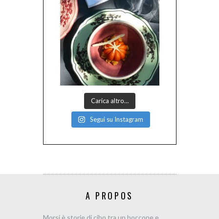
Carica altro…
Segui su Instagram
A PROPOS
Morsi è storie di cibo tra un boccone e