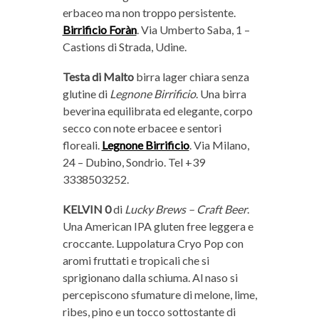
erbaceo ma non troppo persistente.
Birrificio Foràn
. Via Umberto Saba, 1 –
Castions di Strada, Udine.
Testa di Malto
birra lager chiara senza
glutine di
Legnone Birrificio
. Una birra
beverina equilibrata ed elegante, corpo
secco con note erbacee e sentori
floreali.
Legnone Birrificio
. Via Milano,
24 – Dubino, Sondrio. Tel +39
3338503252.
KELVIN 0
di
Lucky Brews – Craft Beer
.
Una American IPA gluten free leggera e
croccante. Luppolatura Cryo Pop con
aromi fruttati e tropicali che si
sprigionano dalla schiuma. Al naso si
percepiscono sfumature di melone, lime,
ribes, pino e un tocco sottostante di