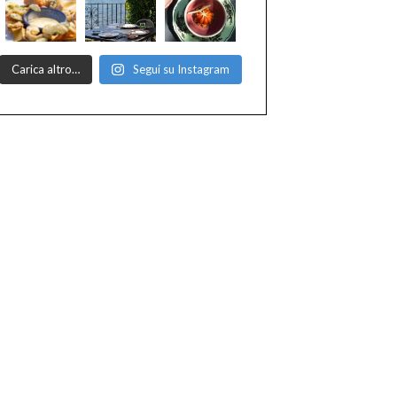
Carica altro…
Segui su Instagram