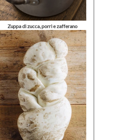
Zuppa di zucca, porri e zafferano