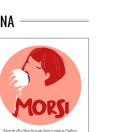
ANA
Storie di cibo tra un boccone e l'altro