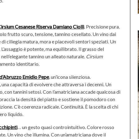
o.
irsium Cesanese Riserva Damiano Ciolli
. Precisione pura.
o frutto scuro, tensione, tannino cesellato. Un vino dai
di ciliegia matura, mora e piacevoli sentori speziati. Un
 L’assaggio è potente, ma equilibrato. Il grasso del
 nell’elegante tannino un alleato naturale.
Cirsium
amento identitario.
d’Abruzzo Emidio Pepe
, un’icona silenziosa.
una capacità di evolvere che attraversa i decenni. Un
o, con tannini setosi. Con l’amatriciana accade qualcosa di
bbraccia la densità del piatto e sostiene il pomodoro con
ione. C’è coerenza radicale. Continuità. È la scelta di chi
ero liquido.
cchipinti
… un gesto quasi controintuitivo. Colore rosso
nte. Un vino che illumina. Con un’amatriciana dove il