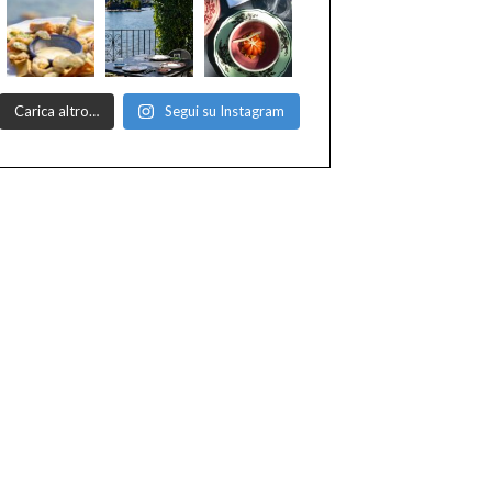
Carica altro…
Segui su Instagram