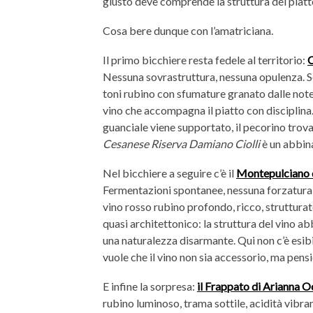
giusto deve comprende la struttura del piatt
Cosa bere dunque con l’amatriciana.
Il primo bicchiere resta fedele al territorio:
C
Nessuna sovrastruttura, nessuna opulenza. Sol
toni rubino con sfumature granato dalle note 
vino che accompagna il piatto con disciplina.
guanciale viene supportato, il pecorino trova
Cesanese Riserva Damiano Ciolli
è un abbin
Nel bicchiere a seguire c’è il
Montepulciano 
Fermentazioni spontanee, nessuna forzatura, 
vino rosso rubino profondo, ricco, strutturat
quasi architettonico: la struttura del vino a
una naturalezza disarmante. Qui non c’è esibiz
vuole che il vino non sia accessorio, ma pensi
E infine la sorpresa:
il Frappato di Arianna O
rubino luminoso, trama sottile, acidità vibra