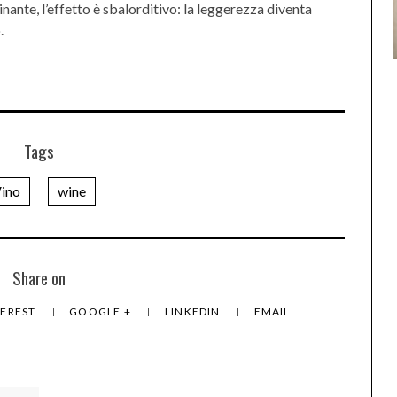
ante, l’effetto è sbalorditivo: la leggerezza diventa
.
Tags
ino
wine
Share on
TEREST
GOOGLE +
LINKEDIN
EMAIL