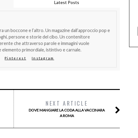
Latest Posts
tra un boccone e l’altro. Un magazine dall’approccio pop e
oghi, persone e storie del cibo. Un contenitore
verente che attraverso parole e immagini vuole
 elemento primordiale, istintivo e carnale.
Pinterest
Instagram
NEXT ARTICLE
DOVE MANGIARE LA CODA ALLA VACCINARA
A ROMA