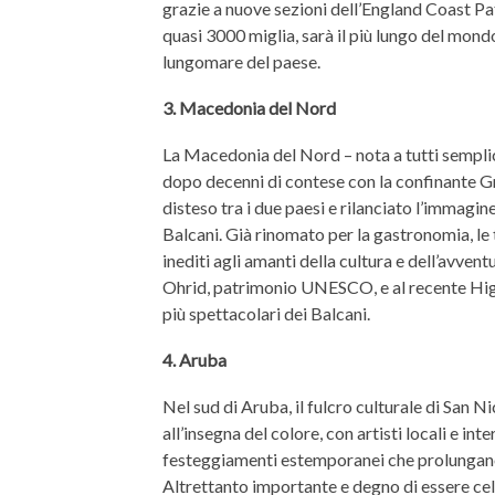
grazie a nuove sezioni dell’England Coast Pa
quasi 3000 miglia, sarà il più lungo del mondo
lungomare del paese.
3. Macedonia del Nord
La Macedonia del Nord – nota a tutti semp
dopo decenni di contese con la confinante Gr
disteso tra i due paesi e rilanciato l’immagi
Balcani. Già rinomato per la gastronomia, le t
inediti agli amanti della cultura e dell’avvent
Ohrid, patrimonio UNESCO, e al recente High
più spettacolari dei Balcani.
4. Aruba
Nel sud di Aruba, il fulcro culturale di San Ni
all’insegna del colore, con artisti locali e in
festeggiamenti estemporanei che prolungano l
Altrettanto importante e degno di essere cel