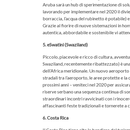
Aruba sarà un hub di sperimentazione di soluz
lavorando per implementare nel 2020 il divie
borraccia, l’acqua del rubinetto è potabile) e
Grazie al fiorire di nuove sistemazioni in hom
autentica, abbordabile e sostenibile vi atte
5. eSwatini (Swaziland)
Piccolo, piacevole e ricco di cultura, avventu
Swaziland, recentemente ribattezzato) è una 
dell’Africa meridionale. Un nuovo aeroporto 
stradali tra l’aeroporto, le aree protette e l
prossimi anni – veniteci nel 2020 per assicura
riserve serbano una sequenza continua di sorp
straordinari incontri ravvicinati con i rinoce
affascinanti feste tradizionali e tornerete a
6. Costa Rica
Il Costa Rica tiene alta la bandiera del turi