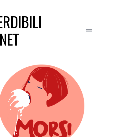
ERDIBILI
ANET