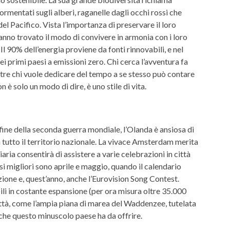
ormentati sugli alberi, raganelle dagli occhi rossi che
el Pacifico. Vista l’importanza di preservare il loro
hanno trovato il modo di convivere in armonia con i loro
 Il 90% dell’energia proviene da fonti rinnovabili, e nel
 primi paesi a emissioni zero. Chi cerca l’avventura fa
entre chi vuole dedicare del tempo a se stesso può contare
n è solo un modo di dire, è uno stile di vita.
 fine della seconda guerra mondiale, l’Olanda è ansiosa di
 tutto il territorio nazionale. La vivace Amsterdam merita
aria consentirà di assistere a varie celebrazioni in città
i migliori sono aprile e maggio, quando il calendario
azione e, quest’anno, anche l’Eurovision Song Contest.
bili in costante espansione (per ora misura oltre 35.000
città, come l’ampia piana di marea del Waddenzee, tutelata
che questo minuscolo paese ha da offrire.