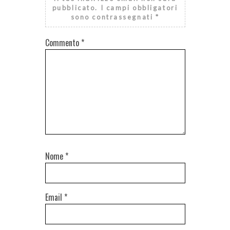
pubblicato.
I campi obbligatori
sono contrassegnati
*
Commento
*
Nome
*
Email
*