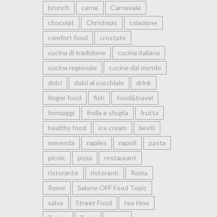
brunch
carne
Carnevale
chocolat
Christmas
colazione
comfort food
crostate
cucina di tradizione
cucina italiana
cucina regionale
cucine dal mondo
dolci
dolci al cucchiaio
drink
finger food
fish
food&travel
formaggi
frolla e sfoglia
frutta
healthy food
ice cream
lieviti
merenda
naples
napoli
pasta
picnic
pizza
restaurant
ristorante
ristoranti
Roma
Rome
Salone OFF Food Topic
salse
Street Food
tea time