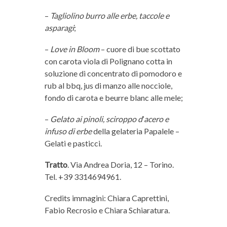
–
Tagliolino burro alle erbe, taccole e
asparagi
;
–
Love in Bloom
– cuore di bue scottato
con carota viola di Polignano cotta in
soluzione di concentrato di pomodoro e
rub al bbq, jus di manzo alle nocciole,
fondo di carota e beurre blanc alle mele;
–
Gelato ai pinoli, sciroppo d
’
acero e
infuso di erbe
della gelateria Papalele –
Gelati e pasticci.
Tratto
. Via Andrea Doria, 12 – Torino.
Tel. +39 3314694961.
Credits immagini: Chiara Caprettini,
Fabio Recrosio e Chiara Schiaratura.