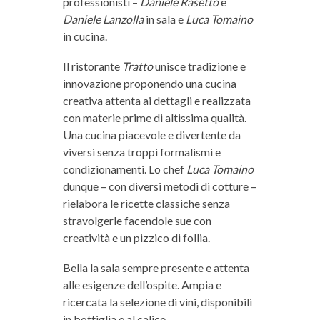
professionisti –
Daniele Rasetto
e
Daniele Lanzolla
in sala e
Luca Tomaino
in cucina.
Il ristorante
Tratto
unisce tradizione e
innovazione proponendo una cucina
creativa attenta ai dettagli e realizzata
con materie prime di altissima qualità.
Una cucina piacevole e divertente da
viversi senza troppi formalismi e
condizionamenti. Lo chef
Luca Tomaino
dunque – con diversi metodi di cotture –
rielabora le ricette classiche senza
stravolgerle facendole sue con
creatività e un pizzico di follia.
Bella la sala sempre presente e attenta
alle esigenze dell’ospite. Ampia e
ricercata la selezione di vini, disponibili
in bottiglia e al calice.