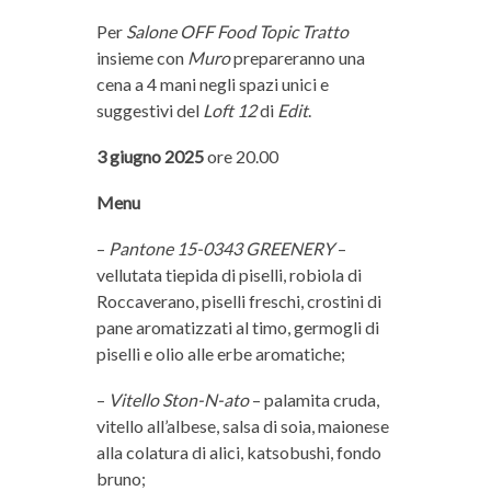
Per
Salone OFF Food Topic Tratto
insieme con
Muro
prepareranno una
cena a 4 mani negli spazi unici e
suggestivi del
Loft 12
di
Edit
.
3 giugno 2025
ore 20.00
Menu
–
Pantone 15-0343 GREENERY
–
vellutata tiepida di piselli, robiola di
Roccaverano, piselli freschi, crostini di
pane aromatizzati al timo, germogli di
piselli e olio alle erbe aromatiche;
–
Vitello Ston-N-ato
– palamita cruda,
vitello all’albese, salsa di soia, maionese
alla colatura di alici, katsobushi, fondo
bruno;