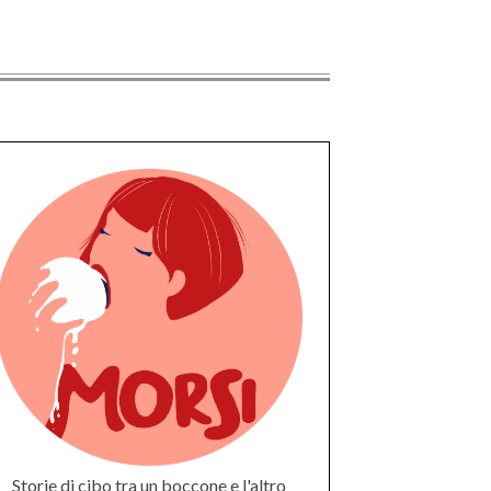
7
Storie di cibo tra un boccone e l'altro