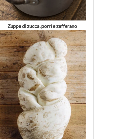
Zuppa di zucca, porri e zafferano