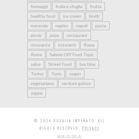
formaggi
frolla e sfoglia
frutta
healthy food
ice cream
lieviti
merenda
naples
napoli
pasta
picnic
pizza
restaurant
ristorante
ristoranti
Roma
Rome
Salone OFF Food Topic
salse
Street Food
tea time
Torino
Turin
vegan
vegetariano
verdure golose
zuppe
© 2024 ROSALIA IMPERATO. ALL
RIGHTS RESERVED.
PRIVACY
BACK TO TOP