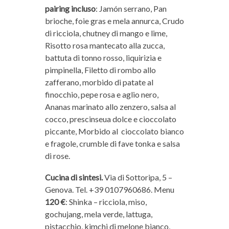
pairing incluso
: Jamón serrano, Pan
brioche, foie gras e mela annurca, Crudo
di ricciola, chutney di mango e lime,
Risotto rosa mantecato alla zucca,
battuta di tonno rosso, liquirizia e
pimpinella, Filetto di rombo allo
zafferano, morbido di patate al
finocchio, pepe rosa e aglio nero,
Ananas marinato allo zenzero, salsa al
cocco, prescinseua dolce e cioccolato
piccante, Morbido al
cioccolato bianco
e fragole, crumble di fave tonka e salsa
di rose.
Cucina di sintesi.
Via di Sottoripa, 5 –
Genova. Tel. +39 0107960686. Menu
120 €
: Shinka – ricciola, miso,
gochujang, mela verde, lattuga,
pistacchio, kimchi di melone bianco,