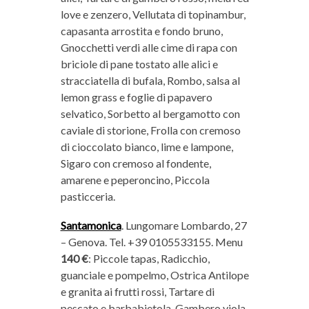
love e zenzero, Vellutata di topinambur,
capasanta arrostita e fondo bruno,
Gnocchetti verdi alle cime di rapa con
briciole di pane tostato alle alici e
stracciatella di bufala, Rombo, salsa al
lemon grass e foglie di papavero
selvatico, Sorbetto al bergamotto con
caviale di storione, Frolla con cremoso
di cioccolato bianco, lime e lampone,
Sigaro con cremoso al fondente,
amarene e peperoncino, Piccola
pasticceria.
Santamonica
. Lungomare Lombardo, 27
– Genova. Tel. +39 0105533155. Menu
140 €
: Piccole tapas, Radicchio,
guanciale e pompelmo, Ostrica Antilope
e granita ai frutti rossi, Tartare di
pescato e barbabietola, Gambero viola,