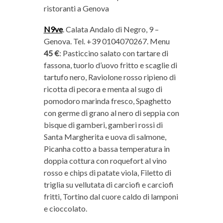
ristoranti a Genova
N9ve
. Calata Andalo di Negro, 9 –
Genova. Tel. +39 0104070267. Menu
45 €
: Pasticcino salato con tartare di
fassona, tuorlo d’uovo fritto e scaglie di
tartufo nero, Raviolone rosso ripieno di
ricotta di pecora e menta al sugo di
pomodoro marinda fresco, Spaghetto
con germe di grano al nero di seppia con
bisque di gamberi, gamberi rossi di
Santa Margherita e uova di salmone,
Picanha cotto a bassa temperatura in
doppia cottura con roquefort al vino
rosso e chips di patate viola, Filetto di
triglia su vellutata di carciofi e carciofi
fritti, Tortino dal cuore caldo di lamponi
e cioccolato.