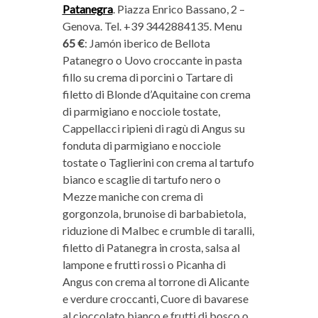
Patanegra
. Piazza Enrico Bassano, 2 –
Genova. Tel. +39 3442884135. Menu
65 €
: Jamón iberico de Bellota
Patanegro o Uovo croccante in pasta
fillo su crema di porcini o Tartare di
filetto di Blonde d’Aquitaine con crema
di parmigiano e nocciole tostate,
Cappellacci ripieni di ragù di Angus su
fonduta di parmigiano e nocciole
tostate o Taglierini con crema al tartufo
bianco e scaglie di tartufo nero o
Mezze maniche con crema di
gorgonzola, brunoise di barbabietola,
riduzione di Malbec e crumble di taralli,
filetto di Patanegra in crosta, salsa al
lampone e frutti rossi o Picanha di
Angus con crema al torrone di Alicante
e verdure croccanti, Cuore di bavarese
al cioccolato bianco e frutti di bosco o