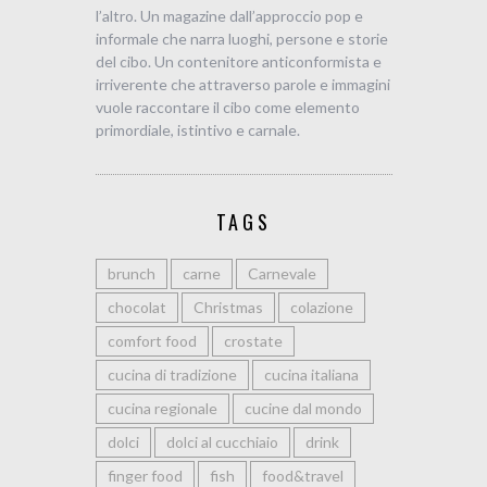
l’altro. Un magazine dall’approccio pop e
informale che narra luoghi, persone e storie
del cibo. Un contenitore anticonformista e
irriverente che attraverso parole e immagini
vuole raccontare il cibo come elemento
primordiale, istintivo e carnale.
TAGS
brunch
carne
Carnevale
chocolat
Christmas
colazione
comfort food
crostate
cucina di tradizione
cucina italiana
cucina regionale
cucine dal mondo
dolci
dolci al cucchiaio
drink
finger food
fish
food&travel