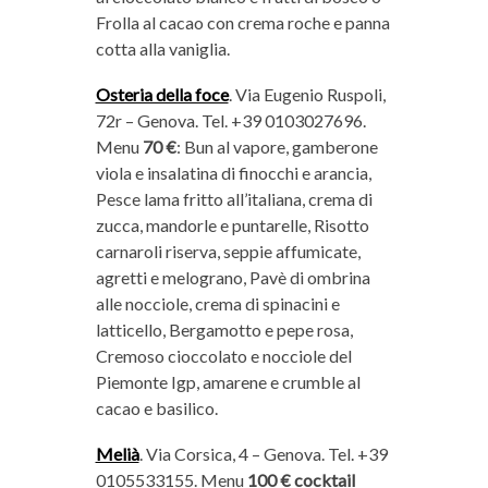
Frolla al cacao con crema roche e panna
cotta alla vaniglia.
Osteria della foce
. Via Eugenio Ruspoli,
72r – Genova. Tel. +39 0103027696.
Menu
70 €
: Bun al vapore, gamberone
viola e insalatina di finocchi e arancia,
Pesce lama fritto all’italiana, crema di
zucca, mandorle e puntarelle, Risotto
carnaroli riserva, seppie affumicate,
agretti e melograno, Pavè di ombrina
alle nocciole, crema di spinacini e
latticello, Bergamotto e pepe rosa,
Cremoso cioccolato e nocciole del
Piemonte Igp, amarene e crumble al
cacao e basilico.
Melià
. Via Corsica, 4 – Genova. Tel. +39
0105533155. Menu
100 € cocktail