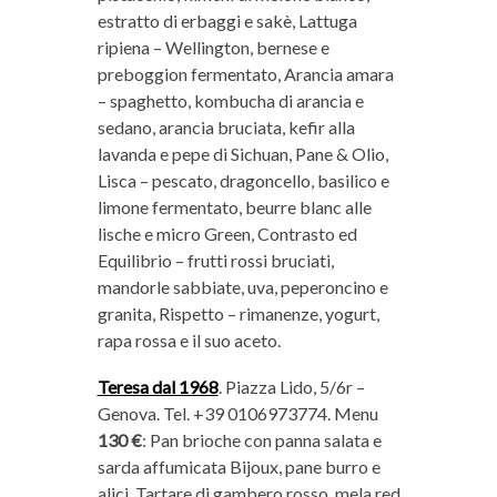
estratto di erbaggi e sakè, Lattuga
ripiena – Wellington, bernese e
preboggion fermentato, Arancia amara
– spaghetto, kombucha di arancia e
sedano, arancia bruciata, kefir alla
lavanda e pepe di Sichuan, Pane & Olio,
Lisca – pescato, dragoncello, basilico e
limone fermentato, beurre blanc alle
lische e micro Green, Contrasto ed
Equilibrio – frutti rossi bruciati,
mandorle sabbiate, uva, peperoncino e
granita, Rispetto – rimanenze, yogurt,
rapa rossa e il suo aceto.
Teresa dal 1968
. Piazza Lido, 5/6r –
Genova. Tel. +39 0106973774. Menu
130 €
: Pan brioche con panna salata e
sarda affumicata Bijoux, pane burro e
alici, Tartare di gambero rosso, mela red