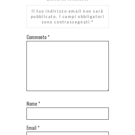
Il tuo indirizzo email non sarà
pubblicato.
I campi obbligatori
sono contrassegnati
*
Commento
*
Nome
*
Email
*