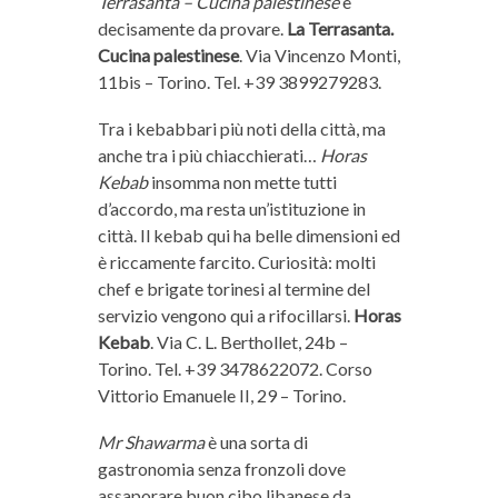
Terrasanta – Cucina palestinese
è
decisamente da provare.
La Terrasanta.
Cucina palestinese
. Via Vincenzo Monti,
11bis – Torino. Tel. +39 3899279283.
Tra i kebabbari più noti della città, ma
anche tra i più chiacchierati…
Horas
Kebab
insomma non mette tutti
d’accordo, ma resta un’istituzione in
città. Il kebab qui ha belle dimensioni ed
è riccamente farcito. Curiosità: molti
chef e brigate torinesi al termine del
servizio vengono qui a rifocillarsi.
Horas
Kebab
. Via C. L. Berthollet, 24b –
Torino. Tel. +39 3478622072. Corso
Vittorio Emanuele II, 29 – Torino.
Mr Shawarma
è una sorta di
gastronomia senza fronzoli dove
assaporare buon cibo libanese da