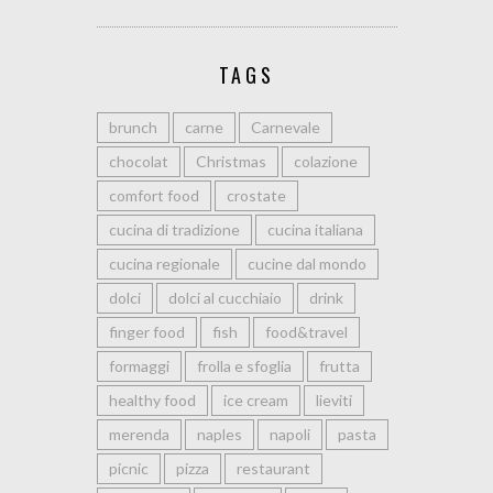
TAGS
brunch
carne
Carnevale
chocolat
Christmas
colazione
comfort food
crostate
cucina di tradizione
cucina italiana
cucina regionale
cucine dal mondo
dolci
dolci al cucchiaio
drink
finger food
fish
food&travel
formaggi
frolla e sfoglia
frutta
healthy food
ice cream
lieviti
merenda
naples
napoli
pasta
picnic
pizza
restaurant