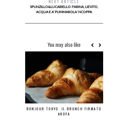
NEXT ARTICLE
SPUNZILLO&LUCARIELLO: FARINA, LIEVITO,
ACQUA E A’ PUMMAROLA ‘NCOPPA
You may also like
BONJOUR TOKYO. IL BRUNCH FIRMATO
MILANO 
AKOYA
RIST