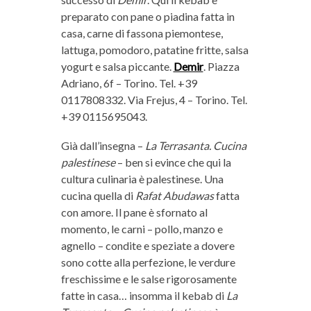
preparato con pane o piadina fatta in
casa, carne di fassona piemontese,
lattuga, pomodoro, patatine fritte, salsa
yogurt e salsa piccante.
Demir
. Piazza
Adriano, 6f – Torino. Tel. +39
0117808332. Via Frejus, 4 – Torino. Tel.
+39 0115695043.
Già dall’insegna –
La Terrasanta. Cucina
palestinese
– ben si evince che qui la
cultura culinaria è palestinese. Una
cucina quella di
Rafat Abudawas
fatta
con amore. Il pane è sfornato al
momento, le carni – pollo, manzo e
agnello – condite e speziate a dovere
sono cotte alla perfezione, le verdure
freschissime e le salse rigorosamente
fatte in casa… insomma il kebab di
La