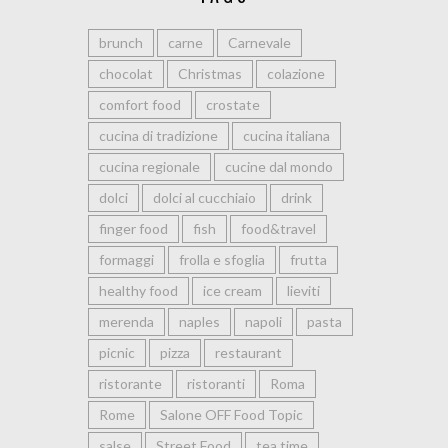
brunch
carne
Carnevale
chocolat
Christmas
colazione
comfort food
crostate
cucina di tradizione
cucina italiana
cucina regionale
cucine dal mondo
dolci
dolci al cucchiaio
drink
finger food
fish
food&travel
formaggi
frolla e sfoglia
frutta
healthy food
ice cream
lieviti
merenda
naples
napoli
pasta
picnic
pizza
restaurant
ristorante
ristoranti
Roma
Rome
Salone OFF Food Topic
salse
Street Food
tea time