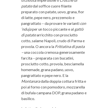
sfiziosità imperdibile il
Crocchè di
patate
dal soffice cuore filante
preparato con patate, uovo, grana, fior
di latte, pepe nero, prezzemolo e
pangrattato – da provare le varianti
con
‘nduja
per un tocco piccante e al
gattò
di patate
arricchito con prosciutto
cotto, salame Napoli, crudo di Parma e
provola. O ancora la
Frittatina di pasta
–
una coccola cremosa generosamente
farcita – preparata con bucatini,
prosciutto cotto, provola, besciamella
homemade, grana padano, uovo,
pangrattato e pepe nero. E la
Montanara
dalla doppia cottura fritta e
poi al forno con pomodoro, mozzarella
di bufala campana DOP, grana padano e
basilico.