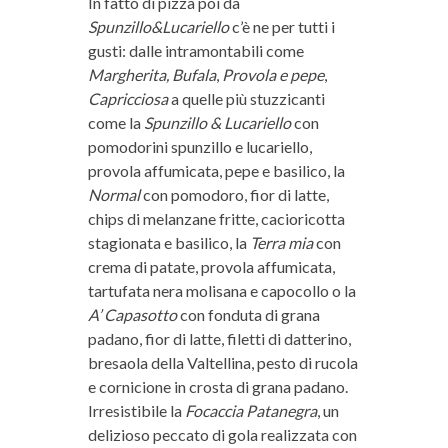
In fatto di pizza poi da
Spunzillo&Lucariello
c’è ne per tutti i
gusti: dalle intramontabili come
Margherita, Bufala
,
Provola e pepe
,
Capricciosa
a quelle più stuzzicanti
come la
Spunzillo & Lucariello
con
pomodorini spunzillo e lucariello,
provola affumicata, pepe e basilico, la
Normal
con pomodoro, fior di latte,
chips di melanzane fritte, cacioricotta
stagionata e basilico, la
Terra mia
con
crema di patate, provola affumicata,
tartufata nera molisana e capocollo o la
A’ Capasotto
con fonduta di grana
padano, fior di latte, filetti di datterino,
bresaola della Valtellina, pesto di rucola
e cornicione in crosta di grana padano.
Irresistibile la
Focaccia Patanegra
, un
delizioso peccato di gola realizzata con