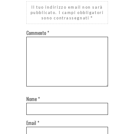
Il tuo indirizzo email non sarà
pubblicato.
I campi obbligatori
sono contrassegnati
*
Commento
*
Nome
*
Email
*