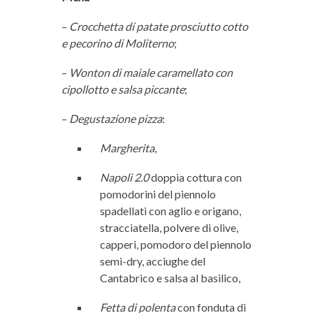
–
Crocchetta dí patate prosciutto cotto
e pecorino di Moliterno
;
–
Wonton di maiale caramellato con
cipollotto e salsa piccante
;
–
Degustazione pizza
:
Margherita
,
Napoli 2.0
doppia cottura con
pomodorini del piennolo
spadellati con aglio e origano,
stracciatella, polvere di olive,
capperi, pomodoro del piennolo
semi-dry, acciughe del
Cantabrico e salsa al basilico,
Fetta di polenta
con fonduta di