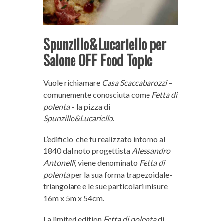
Spunzillo&Lucariello per
Salone OFF Food Topic
Vuole richiamare
Casa Scaccabarozzi
–
comunemente conosciuta come
Fetta di
polenta
– la pizza di
Spunzillo&Lucariello
.
L’edificio, che fu realizzato intorno al
1840 dal noto progettista
Alessandro
Antonelli
, viene denominato
Fetta di
polenta
per la sua forma trapezoidale-
triangolare e le sue particolari misure
16m x 5m x 54cm.
La limited edition
Fetta di polenta
di