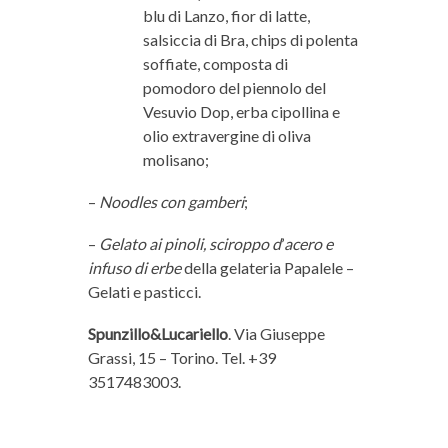
blu di Lanzo, fior di latte,
salsiccia di Bra, chips di polenta
soffiate, composta di
pomodoro del piennolo del
Vesuvio Dop, erba cipollina e
olio extravergine di oliva
molisano;
–
Noodles con gamberi
;
–
Gelato ai pinoli, sciroppo d
’
acero e
infuso di erbe
della gelateria Papalele –
Gelati e pasticci.
Spunzillo&Lucariello
. Via Giuseppe
Grassi, 15 – Torino. Tel. +39
3517483003.