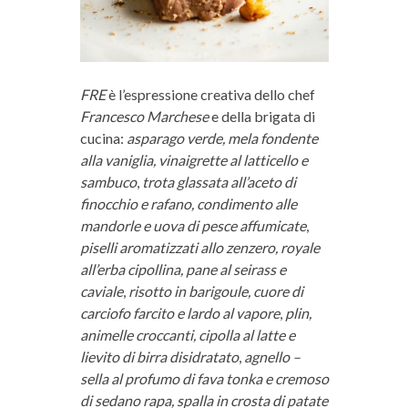
FRE
è l’espressione creativa dello chef
Francesco Marchese
e della brigata di
cucina:
asparago verde, mela fondente
alla vaniglia, vinaigrette al latticello e
sambuco
,
trota glassata all’aceto di
finocchio e rafano, condimento alle
mandorle e uova di pesce affumicate
,
piselli aromatizzati allo zenzero, royale
all’erba cipollina, pane al seirass e
caviale
,
risotto in barigoule, cuore di
carciofo farcito e lardo al vapore
,
plin,
animelle croccanti, cipolla al latte e
lievito di birra disidratato
,
agnello –
sella al profumo di fava tonka e cremoso
di sedano rapa, spalla in crosta di patate