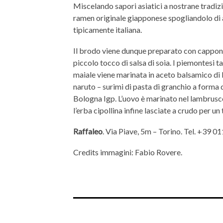
Miscelando sapori asiatici a nostrane tradizio
ramen originale giapponese spogliandolo di a
tipicamente italiana.
Il brodo viene dunque preparato con cappone,
piccolo tocco di salsa di soia. I piemontesi ta
maiale viene marinata in aceto balsamico di
naruto – surimi di pasta di granchio a forma d
Bologna Igp. L’uovo è marinato nel lambrusc
l’erba cipollina infine lasciate a crudo per u
Raffaleo
. Via Piave, 5m – Torino. Tel. +39 
Credits immagini: Fabio Rovere.