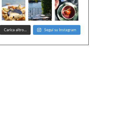
Carica altro…
Segui su Instagram