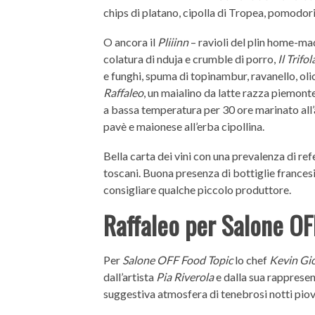
chips di platano, cipolla di Tropea, pomodorin
O ancora il
Pliiinn
– ravioli del plin home-made
colatura di nduja e crumble di porro,
Il Trifo
e funghi, spuma di topinambur, ravanello, oli
Raffaleo
, un maialino da latte razza piemonte
a bassa temperatura per 30 ore marinato all’
pavè e maionese all’erba cipollina.
Bella carta dei vini con una prevalenza di ref
toscani. Buona presenza di bottiglie francesi.
consigliare qualche piccolo produttore.
Raffaleo per Salone OF
Per
Salone OFF Food Topic
lo chef
Kevin Gi
dall’artista
Pia Riverola
e dalla sua rappresent
suggestiva atmosfera di tenebrosi notti pio