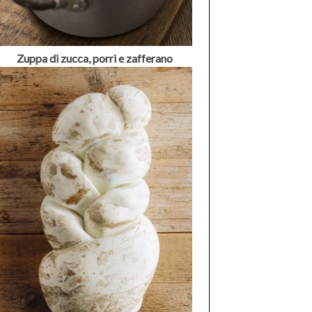
Zuppa di zucca, porri e zafferano