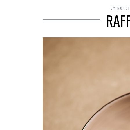
BY
MORSI
RAFF