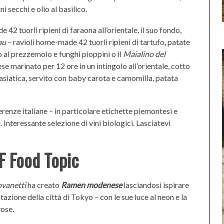
i secchi e olio al basilico.
 42 tuorli ripieni di faraona all’orientale, il suo fondo,
lau
– ravioli home-made 42 tuorli ripieni di tartufo, patate
o al prezzemolo e funghi pioppini o il
Maialino del
se marinato per 12 ore in un intingolo all’orientale, cotto
asiatica, servito con baby carota e camomilla, patata
erenze italiane – in particolare etichette piemontesi e
 Interessante selezione di vini biologici. Lasciatevi
F Food Topic
ovanetti
ha creato
Ramen modenese
lasciandosi ispirare
azione della città di Tokyo – con le sue luce al neon e la
vose.