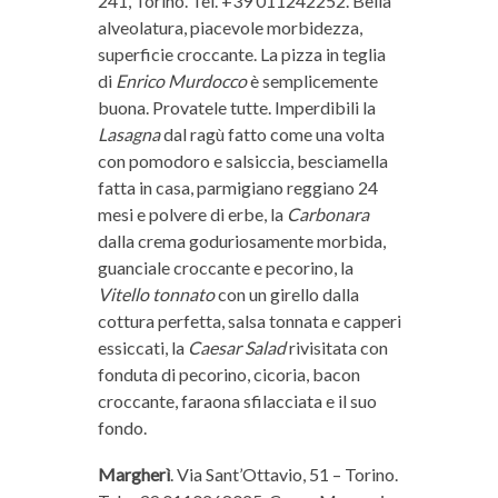
241, Torino. Tel. +39 011242252. Bella
alveolatura, piacevole morbidezza,
superficie croccante. La pizza in teglia
di
Enrico Murdocco
è semplicemente
buona. Provatele tutte. Imperdibili la
Lasagna
dal ragù fatto come una volta
con pomodoro e salsiccia, besciamella
fatta in casa, parmigiano reggiano 24
mesi e polvere di erbe, la
Carbonara
dalla crema goduriosamente morbida,
guanciale croccante e pecorino, la
Vitello tonnato
con un girello dalla
cottura perfetta, salsa tonnata e capperi
essiccati, la
Caesar Salad
rivisitata con
fonduta di pecorino, cicoria, bacon
croccante, faraona sfilacciata e il suo
fondo.
Margherì
. Via Sant’Ottavio, 51 – Torino.