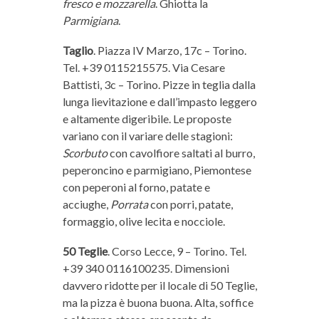
fresco e mozzarella
. Ghiotta la
Parmigiana
.
Taglio
. Piazza IV Marzo, 17c – Torino.
Tel. +39 0115215575. Via Cesare
Battisti, 3c – Torino. Pizze in teglia dalla
lunga lievitazione e dall’impasto leggero
e altamente digeribile. Le proposte
variano con il variare delle stagioni:
Scorbuto
con cavolfiore saltati al burro,
peperoncino e parmigiano, Piemontese
con peperoni al forno, patate e
acciughe,
Porrata
con porri, patate,
formaggio, olive lecita e nocciole.
50 Teglie
. Corso Lecce, 9 – Torino. Tel.
+39 340 0116100235. Dimensioni
davvero ridotte per il locale di 50 Teglie,
ma la pizza è buona buona. Alta, soffice