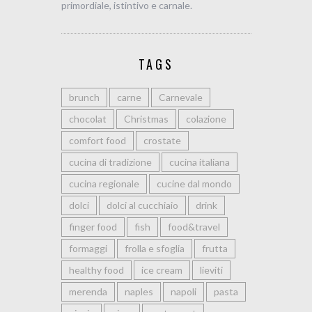
primordiale, istintivo e carnale.
TAGS
brunch
carne
Carnevale
chocolat
Christmas
colazione
comfort food
crostate
cucina di tradizione
cucina italiana
cucina regionale
cucine dal mondo
dolci
dolci al cucchiaio
drink
finger food
fish
food&travel
formaggi
frolla e sfoglia
frutta
healthy food
ice cream
lieviti
merenda
naples
napoli
pasta