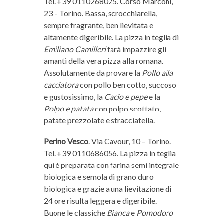
Tel. +39 0110268025. Corso Marconi,
23 – Torino. Bassa, scrocchiarella,
sempre fragrante, ben lievitata e
altamente digeribile. La pizza in teglia di
Emiliano Camilleri
farà impazzire gli
amanti della vera pizza alla romana.
Assolutamente da provare la
Pollo alla
cacciatora
con pollo ben cotto, succoso
e gustosissimo, la
Cacio e pepe
e la
Polpo e patata
con polpo scottato,
patate prezzolate e stracciatella.
Perino Vesco
. Via Cavour, 10 – Torino.
Tel. +39 0110686056. La pizza in teglia
qui è preparata con farina semi integrale
biologica e semola di grano duro
biologica e grazie a una lievitazione di
24 ore risulta leggera e digeribile.
Buone le classiche
Bianca
e
Pomodoro