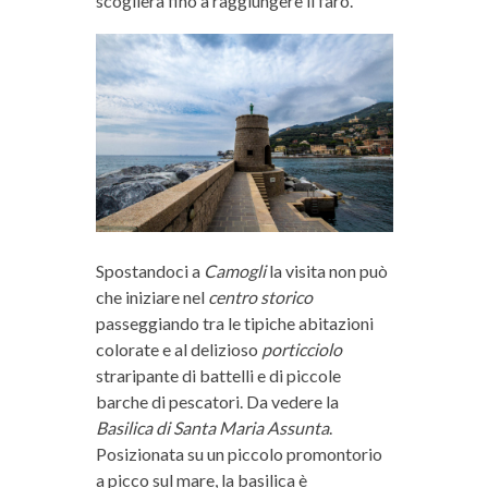
scogliera fino a raggiungere il faro.
Spostandoci a
Camogli
la visita non può
che iniziare nel
centro storico
passeggiando tra le tipiche abitazioni
colorate e al delizioso
porticciolo
straripante di battelli e di piccole
barche di pescatori. Da vedere la
Basilica di Santa Maria Assunta
.
Posizionata su un piccolo promontorio
a picco sul mare, la basilica è