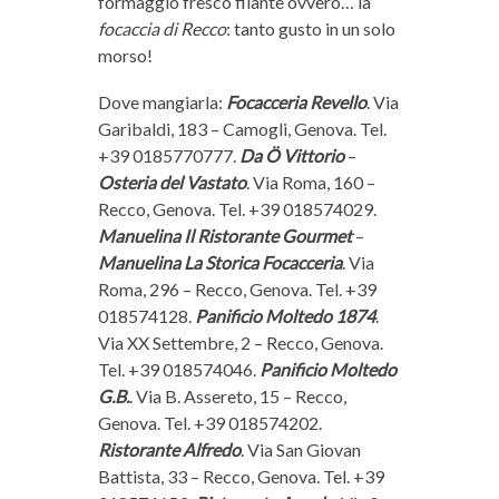
formaggio fresco filante ovvero… la
focaccia di Recco
: tanto gusto in un solo
morso!
Dove mangiarla:
Focacceria Revello
. Via
Garibaldi, 183 – Camogli, Genova. Tel.
+39 0185770777.
Da Ö Vittorio
–
Osteria del Vastato
. Via Roma, 160 –
Recco, Genova. Tel. +39 018574029.
Manuelina Il Ristorante Gourmet
–
Manuelina La Storica Focacceria
. Via
Roma, 296 – Recco, Genova. Tel. +39
018574128.
Panificio Moltedo 1874
.
Via XX Settembre, 2 – Recco, Genova.
Tel. +39 018574046.
Panificio Moltedo
G.B.
. Via B. Assereto, 15 – Recco,
Genova. Tel. +39 018574202.
Ristorante Alfredo
. Via San Giovan
Battista, 33 – Recco, Genova. Tel. +39