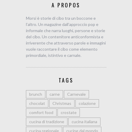
A PROPOS
Morsi è storie di cibo tra un boccone e
l’altro. Un magazine dall’approccio pop e
informale che narra luoghi, persone e storie
del cibo. Un contenitore anticonformista e
irriverente che attraverso parole e immagini
vuole raccontare il cibo come elemento
primordiale, istintivo e carnale.
TAGS
brunch
carne
Carnevale
chocolat
Christmas
colazione
comfort food
crostate
cucina di tradizione
cucina italiana
cucina regionale
cucine dal mondo