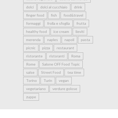
dolci
dolci al cucchiaio
drink
finger food
fish
food&travel
formaggi
frolla e sfoglia
frutta
healthy food
ice cream
lieviti
merenda
naples
napoli
pasta
picnic
pizza
restaurant
ristorante
ristoranti
Roma
Rome
Salone OFF Food Topic
salse
Street Food
tea time
Torino
Turin
vegan
vegetariano
verdure golose
zuppe