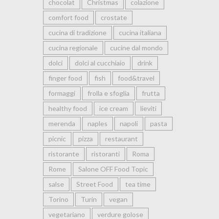
chocolat
Christmas
colazione
comfort food
crostate
cucina di tradizione
cucina italiana
cucina regionale
cucine dal mondo
dolci
dolci al cucchiaio
drink
finger food
fish
food&travel
formaggi
frolla e sfoglia
frutta
healthy food
ice cream
lieviti
merenda
naples
napoli
pasta
picnic
pizza
restaurant
ristorante
ristoranti
Roma
Rome
Salone OFF Food Topic
salse
Street Food
tea time
Torino
Turin
vegan
vegetariano
verdure golose