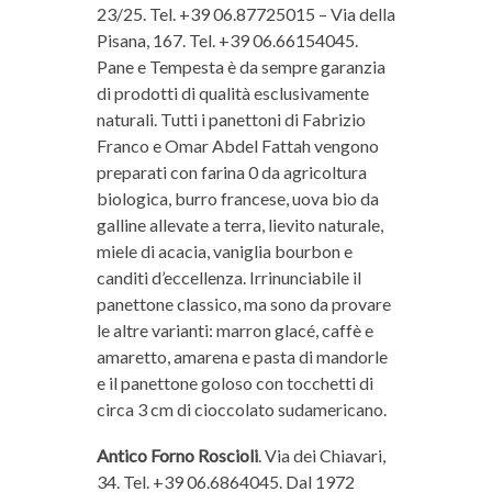
23/25. Tel. +39 06.87725015 – Via della
Pisana, 167. Tel. +39 06.66154045.
Pane e Tempesta è da sempre garanzia
di prodotti di qualità esclusivamente
naturali. Tutti i panettoni di Fabrizio
Franco e Omar Abdel Fattah vengono
preparati con farina 0 da agricoltura
biologica, burro francese, uova bio da
galline allevate a terra, lievito naturale,
miele di acacia, vaniglia bourbon e
canditi d’eccellenza. Irrinunciabile il
panettone classico, ma sono da provare
le altre varianti: marron glacé, caffè e
amaretto, amarena e pasta di mandorle
e il panettone goloso con tocchetti di
circa 3 cm di cioccolato sudamericano.
Antico Forno Roscioli
. Via dei Chiavari,
34. Tel. +39 06.6864045. Dal 1972