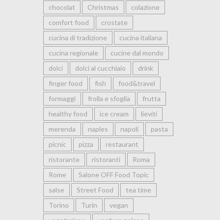
chocolat
Christmas
colazione
comfort food
crostate
cucina di tradizione
cucina italiana
cucina regionale
cucine dal mondo
dolci
dolci al cucchiaio
drink
finger food
fish
food&travel
formaggi
frolla e sfoglia
frutta
healthy food
ice cream
lieviti
merenda
naples
napoli
pasta
picnic
pizza
restaurant
ristorante
ristoranti
Roma
Rome
Salone OFF Food Topic
salse
Street Food
tea time
Torino
Turin
vegan