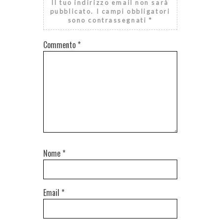
Il tuo indirizzo email non sarà
pubblicato.
I campi obbligatori
sono contrassegnati
*
Commento
*
Nome
*
Email
*