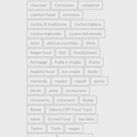
chocolat
Christmas
colazione
comfort food
crostate
cucina di tradizione
cucina italiana
cucina regionale
cucine dal mondo
dolci
dolci al cucchiaio
drink
finger food
fish
food&travel
formaggi
frolla e sfoglia
frutta
healthy food
ice cream
lieviti
merenda
naples
napoli
pasta
picnic
pizza
restaurant
ristorante
ristoranti
Roma
Rome
Salone OFF Food Topic
salse
Street Food
tea time
Torino
Turin
vegan