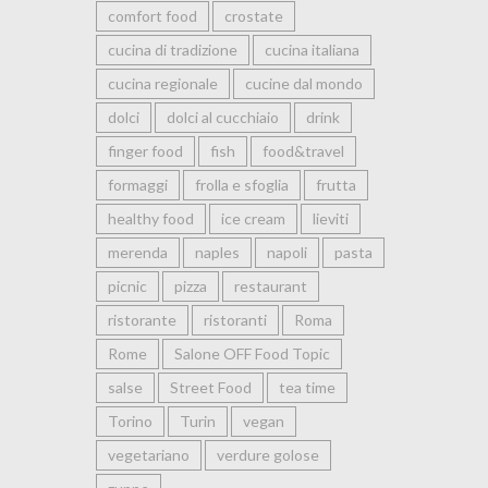
comfort food
crostate
cucina di tradizione
cucina italiana
cucina regionale
cucine dal mondo
dolci
dolci al cucchiaio
drink
finger food
fish
food&travel
formaggi
frolla e sfoglia
frutta
healthy food
ice cream
lieviti
merenda
naples
napoli
pasta
picnic
pizza
restaurant
ristorante
ristoranti
Roma
Rome
Salone OFF Food Topic
salse
Street Food
tea time
Torino
Turin
vegan
vegetariano
verdure golose