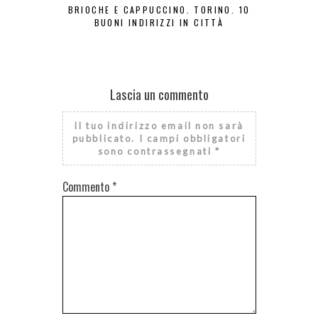
BRIOCHE E CAPPUCCINO. TORINO. 10
FOCACC
BUONI INDIRIZZI IN CITTÀ
COLAZIONE
Lascia un commento
Il tuo indirizzo email non sarà
pubblicato.
I campi obbligatori
sono contrassegnati
*
Commento
*