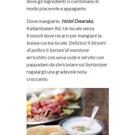
dove gli ingredienti si combinano in
modo piacevole e appagante.
Dove mangiarlo:
Hotel Dwaraka
,
Kallambalam Rd. Un locale senza
fronzoli dove recarsi per mangiare la
buona cucina locale. Deliziosi il
biryani
di pollo
e il
byriani di montone
arricchito con uova sode e servito con
pappadam da sbriciolare sul
byriani
per
regalargli una gradevole nota
croccante.