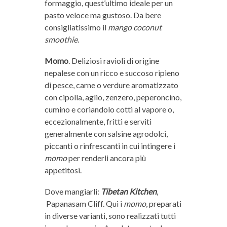
formaggio, quest’ultimo ideale per un
pasto veloce ma gustoso. Da bere
consigliatissimo il
mango coconut
smoothie
.
Momo
. Deliziosi ravioli di origine
nepalese con un ricco e succoso ripieno
di pesce, carne o verdure aromatizzato
con cipolla, aglio, zenzero, peperoncino,
cumino e coriandolo cotti al vapore o,
eccezionalmente, fritti e serviti
generalmente con salsine agrodolci,
piccanti o rinfrescanti in cui intingere i
momo
per renderli ancora più
appetitosi.
Dove mangiarli:
Tibetan Kitchen
,
Papanasam Cliff. Qui i
momo
, preparati
in diverse varianti, sono realizzati tutti