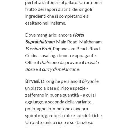
perfetta sinfonia sul palato. Un armonia
frutto dei sapori distinti dei singoli
ingredienti che si completano e si
esaltano nell’insieme.
Dove mangiarlo: ancora
Hotel
Suprabhatham
, Main Road, Maithanam.
Passion Fruit
, Papanasam Beach Road.
Cucina casalinga buona e appagante.
Oltre il
thali
sono da provare il
masala
dosa
e il
curry di melanzane
.
Biryani
. Di origine persiano il
biryani
è
un piatto a base di riso e spezie –
zafferano in buona quantità – a cui si
aggiunge, a seconda della variante,
pollo, agnello, montone o ancora
sgombro, gamberi o altre specie ittiche.
Un piatto unico ricco e sostanzioso