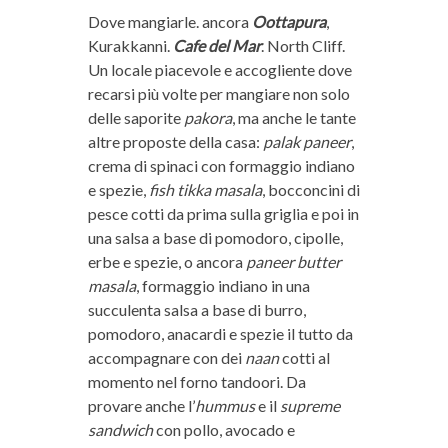
Dove mangiarle. ancora
Oottapura
,
Kurakkanni.
Cafe del Mar
. North Cliff.
Un locale piacevole e accogliente dove
recarsi più volte per mangiare non solo
delle saporite
pakora
, ma anche le tante
altre proposte della casa:
palak paneer
,
crema di spinaci con formaggio indiano
e spezie,
fish tikka masala
, bocconcini di
pesce cotti da prima sulla griglia e poi in
una salsa a base di pomodoro, cipolle,
erbe e spezie, o ancora
paneer butter
masala
, formaggio indiano in una
succulenta salsa a base di burro,
pomodoro, anacardi e spezie il tutto da
accompagnare con dei
naan
cotti al
momento nel forno tandoori. Da
provare anche l’
hummus
e il
supreme
sandwich
con pollo, avocado e