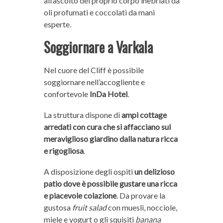
all’ascolto del proprio corpo inebriati da
oli profumati e coccolati da mani
esperte.
Soggiornare a Varkala
Nel cuore del Cliff è possibile
soggiornare nell’accogliente e
confortevole
InDa Hotel
.
La struttura dispone di
ampi cottage
arredati con cura che si affacciano sul
meraviglioso giardino dalla natura ricca
e rigogliosa
.
A disposizione degli ospiti
un
delizioso
patio
dove è possibile gustare una ricca
e piacevole colazione
. Da provare la
gustosa
fruit salad
con muesli, nocciole,
miele e yogurt o gli squisiti
banana