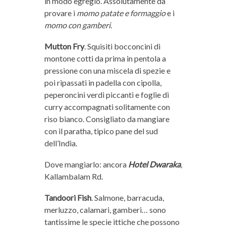
in modo egregio. Assolutamente da
provare i
momo patate e formaggio
e i
momo con gamberi
.
Mutton Fry
. Squisiti bocconcini di
montone cotti da prima in pentola a
pressione con una miscela di spezie e
poi ripassati in padella con cipolla,
peperoncini verdi piccanti e foglie di
curry accompagnati solitamente con
riso bianco. Consigliato da mangiare
con il paratha, tipico pane del sud
dell’India.
Dove mangiarlo: ancora
Hotel Dwaraka
,
Kallambalam Rd.
Tandoori Fish
. Salmone, barracuda,
merluzzo, calamari, gamberi… sono
tantissime le specie ittiche che possono