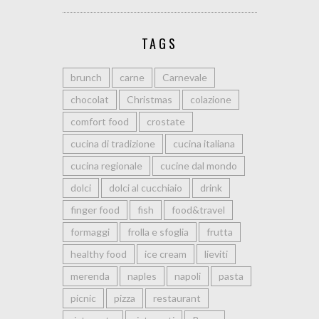
TAGS
brunch
carne
Carnevale
chocolat
Christmas
colazione
comfort food
crostate
cucina di tradizione
cucina italiana
cucina regionale
cucine dal mondo
dolci
dolci al cucchiaio
drink
finger food
fish
food&travel
formaggi
frolla e sfoglia
frutta
healthy food
ice cream
lieviti
merenda
naples
napoli
pasta
picnic
pizza
restaurant