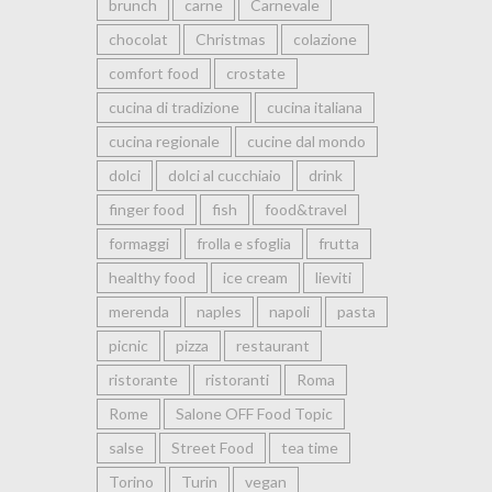
brunch
carne
Carnevale
chocolat
Christmas
colazione
comfort food
crostate
cucina di tradizione
cucina italiana
cucina regionale
cucine dal mondo
dolci
dolci al cucchiaio
drink
finger food
fish
food&travel
formaggi
frolla e sfoglia
frutta
healthy food
ice cream
lieviti
merenda
naples
napoli
pasta
picnic
pizza
restaurant
ristorante
ristoranti
Roma
Rome
Salone OFF Food Topic
salse
Street Food
tea time
Torino
Turin
vegan