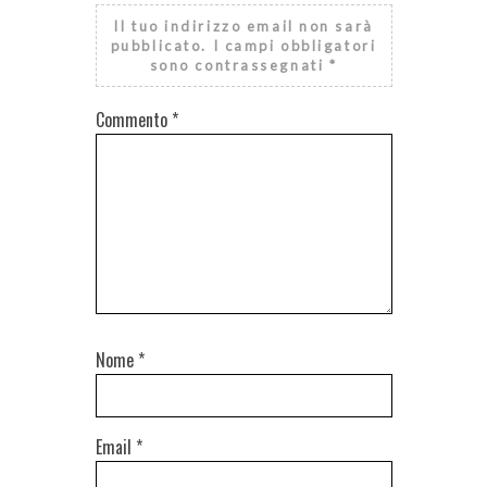
Il tuo indirizzo email non sarà
pubblicato.
I campi obbligatori
sono contrassegnati
*
Commento
*
Nome
*
Email
*