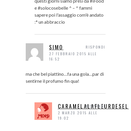
questi giorni siamo presi da #iFood
e #solocosebelle ^ – ^ fammi
sapere poi l'assaggio com'è andato
:* un abbraccio
SIMO
RISPONDI
27 FEBBRAIO 2015 ALLE
16:52
ma che bel piattino…fa una gola…par di
sentirne il profumo fin qua!
CARAMELALAFLEURDESEL
RISPONDI
2 MARZO 2015 ALLE
19:02