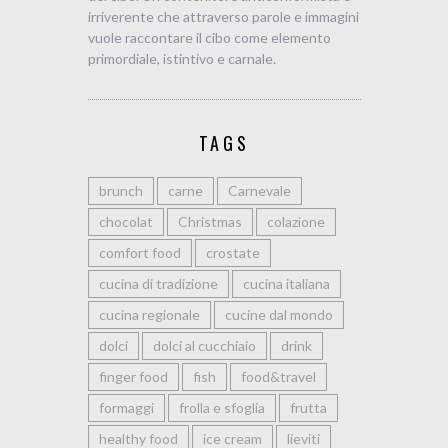
irriverente che attraverso parole e immagini
vuole raccontare il cibo come elemento
primordiale, istintivo e carnale.
TAGS
brunch
carne
Carnevale
chocolat
Christmas
colazione
comfort food
crostate
cucina di tradizione
cucina italiana
cucina regionale
cucine dal mondo
dolci
dolci al cucchiaio
drink
finger food
fish
food&travel
formaggi
frolla e sfoglia
frutta
healthy food
ice cream
lieviti