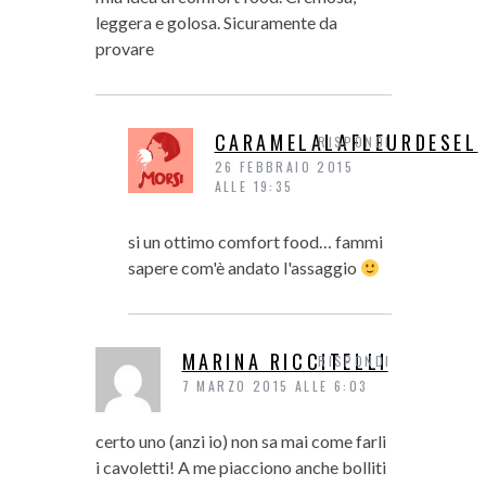
leggera e golosa. Sicuramente da
provare
CARAMELALAFLEURDESEL
RISPONDI
26 FEBBRAIO 2015
ALLE 19:35
si un ottimo comfort food… fammi
sapere com'è andato l'assaggio
MARINA RICCITELLI
RISPONDI
7 MARZO 2015 ALLE 6:03
certo uno (anzi io) non sa mai come farli
i cavoletti! A me piacciono anche bolliti