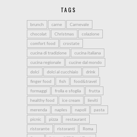
TAGS
brunch
carne
Carnevale
chocolat
Christmas
colazione
comfort food
crostate
cucina di tradizione
cucina italiana
cucina regionale
cucine dal mondo
dolci
dolci al cucchiaio
drink
finger food
fish
food&travel
formaggi
frolla e sfoglia
frutta
healthy food
ice cream
lieviti
merenda
naples
napoli
pasta
picnic
pizza
restaurant
ristorante
ristoranti
Roma