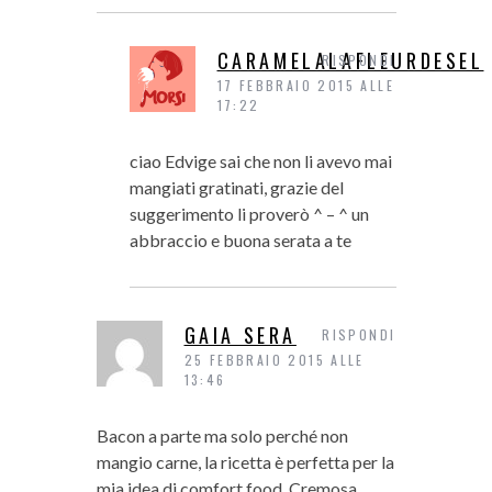
CARAMELALAFLEURDESEL
RISPONDI
17 FEBBRAIO 2015 ALLE
17:22
ciao Edvige sai che non li avevo mai
mangiati gratinati, grazie del
suggerimento li proverò ^ – ^ un
abbraccio e buona serata a te
GAIA SERA
RISPONDI
25 FEBBRAIO 2015 ALLE
13:46
Bacon a parte ma solo perché non
mangio carne, la ricetta è perfetta per la
mia idea di comfort food. Cremosa,