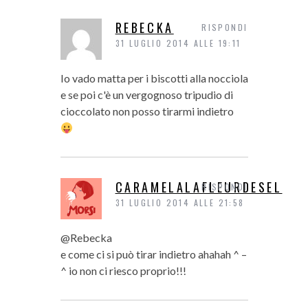
REBECKA
RISPONDI
31 LUGLIO 2014 ALLE 19:11
Io vado matta per i biscotti alla nocciola
e se poi c'è un vergognoso tripudio di
cioccolato non posso tirarmi indietro
CARAMELALAFLEURDESEL
RISPONDI
31 LUGLIO 2014 ALLE 21:58
@Rebecka
e come ci si può tirar indietro ahahah ^ –
^ io non ci riesco proprio!!!