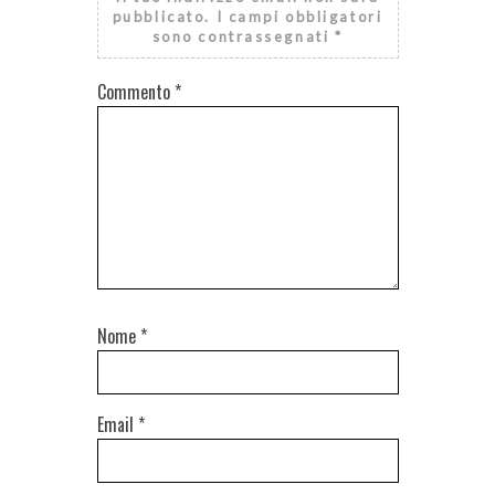
pubblicato.
I campi obbligatori
sono contrassegnati
*
Commento
*
Nome
*
Email
*