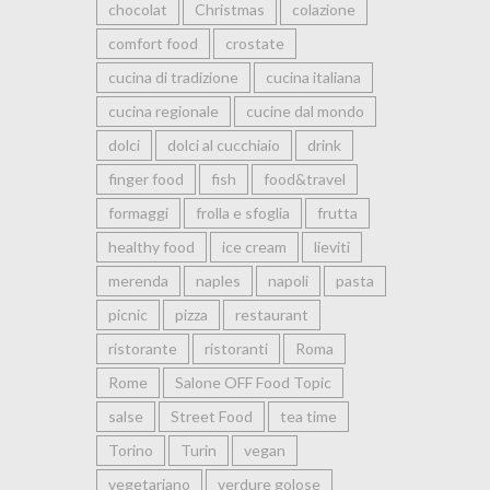
chocolat
Christmas
colazione
comfort food
crostate
cucina di tradizione
cucina italiana
cucina regionale
cucine dal mondo
dolci
dolci al cucchiaio
drink
finger food
fish
food&travel
formaggi
frolla e sfoglia
frutta
healthy food
ice cream
lieviti
merenda
naples
napoli
pasta
picnic
pizza
restaurant
ristorante
ristoranti
Roma
Rome
Salone OFF Food Topic
salse
Street Food
tea time
Torino
Turin
vegan
vegetariano
verdure golose