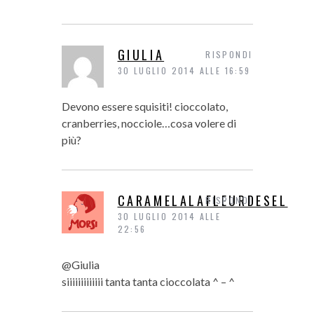
GIULIA
RISPONDI
30 LUGLIO 2014 ALLE 16:59
Devono essere squisiti! cioccolato,
cranberries, nocciole…cosa volere di
più?
CARAMELALAFLEURDESEL
RISPONDI
30 LUGLIO 2014 ALLE
22:56
@Giulia
siiiiiiiiiiiii tanta tanta cioccolata ^ – ^