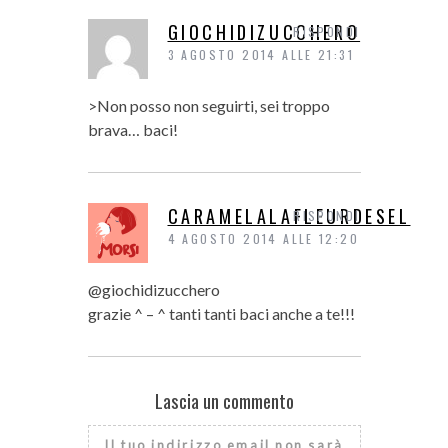
GIOCHIDIZUCCHERO
RISPONDI
3 AGOSTO 2014 ALLE 21:31
>Non posso non seguirti, sei troppo
brava… baci!
CARAMELALAFLEURDESEL
RISPONDI
4 AGOSTO 2014 ALLE 12:20
@giochidizucchero
grazie ^ – ^ tanti tanti baci anche a te!!!
Lascia un commento
Il tuo indirizzo email non sarà