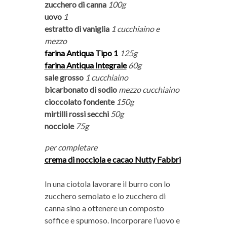
zucchero di canna
100g
uovo
1
estratto di vaniglia
1 cucchiaino e
mezzo
farina Antiqua Tipo 1
125g
farina Antiqua Integrale
60g
sale grosso
1 cucchiaino
bicarbonato di sodio
mezzo cucchiaino
cioccolato fondente
150g
mirtilli rossi secchi
50g
nocciole
75g
per completare
crema di nocciola e cacao Nutty Fabbri
In una ciotola lavorare il burro con lo
zucchero semolato e lo zucchero di
canna sino a ottenere un composto
soffice e spumoso. Incorporare l’uovo e