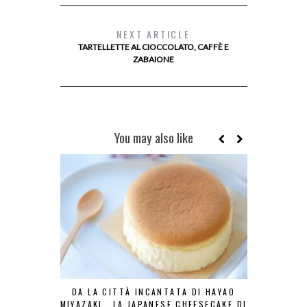
NEXT ARTICLE
TARTELLETTE AL CIOCCOLATO, CAFFÈ E
ZABAIONE
You may also like
DA LA CITTÀ INCANTATA DI HAYAO
IL BOMB
MIYAZAKI… LA JAPANESE CHEESECAKE DI
PASTRY CHE