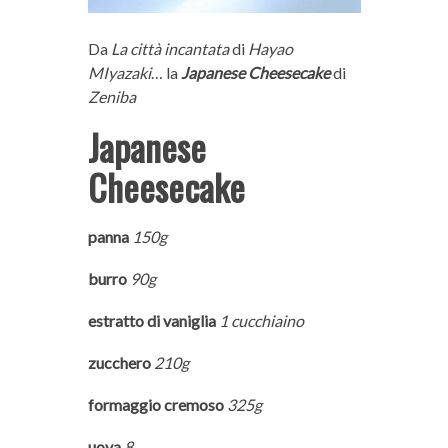
Da
La città incantata
di
Hayao
MIyazaki
… la
Japanese Cheesecake
di
Zeniba
Japanese
Cheesecake
panna
150g
burro
90g
estratto di vaniglia
1 cucchiaino
zucchero
210g
formaggio cremoso
325g
uova
8