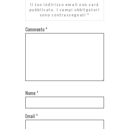
Il tuo indirizzo email non sarà
pubblicato.
I campi obbligatori
sono contrassegnati
*
Commento
*
Nome
*
Email
*