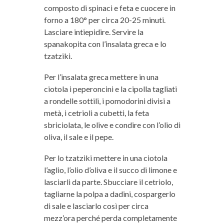
composto di spinaci e feta e cuocere in
forno a 180° per circa 20-25 minuti.
Lasciare intiepidire. Servire la
spanakopita con l’insalata greca e lo
tzatziki.
Per l’insalata greca mettere in una
ciotola i peperoncini e la cipolla tagliati
a rondelle sottili, i pomodorini divisi a
metà, i cetrioli a cubetti, la feta
sbriciolata, le olive e condire con l’olio di
oliva, il sale e il pepe.
Per lo tzatziki mettere in una ciotola
l’aglio, l’olio d’oliva e il succo di limone e
lasciarli da parte. Sbucciare il cetriolo,
tagliarne la polpa a dadini, cospargerlo
di sale e lasciarlo così per circa
mezz’ora perché perda completamente