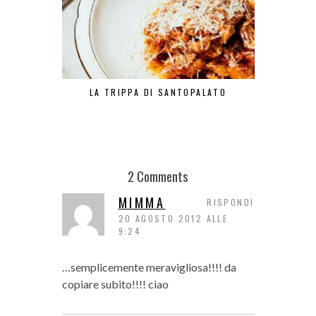
LA TRIPPA DI SANTOPALATO
PASTA E PA
2 Comments
MIMMA
RISPONDI
20 AGOSTO 2012 ALLE
9:24
…semplicemente meravigliosa!!!! da
copiare subito!!!! ciao