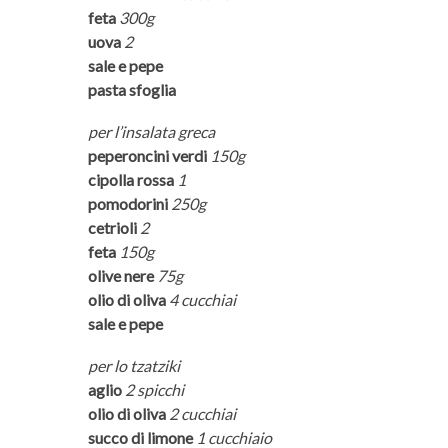
feta
300g
uova
2
sale e pepe
pasta sfoglia
per l’insalata greca
peperoncini verdi
150g
cipolla rossa
1
pomodorini
250g
cetrioli
2
feta
150g
olive nere
75g
olio di oliva
4 cucchiai
sale e pepe
per lo tzatziki
aglio
2 spicchi
olio di oliva
2 cucchiai
succo di limone
1 cucchiaio