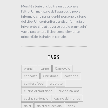
Morsi è storie di cibo tra un boccone e
l’altro. Un magazine dall’approccio pop e
informale che narra luoghi, persone e storie
del cibo. Un contenitore anticonformista e
irriverente che attraverso parole e immagini
vuole raccontare il cibo come elemento
primordiale, istintivo e carnale.
TAGS
brunch
carne
Carnevale
chocolat
Christmas
colazione
comfort food
crostate
cucina di tradizione
cucina italiana
cucina regionale
cucine dal mondo
dolci
dolci al cucchiaio
drink