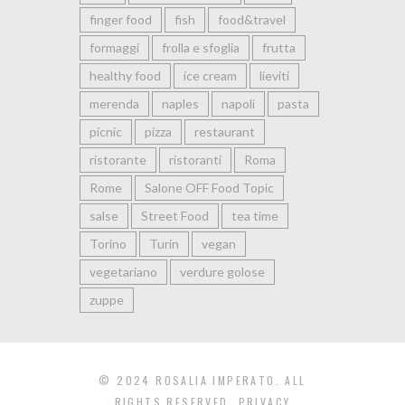
finger food
fish
food&travel
formaggi
frolla e sfoglia
frutta
healthy food
ice cream
lieviti
merenda
naples
napoli
pasta
picnic
pizza
restaurant
ristorante
ristoranti
Roma
Rome
Salone OFF Food Topic
salse
Street Food
tea time
Torino
Turin
vegan
vegetariano
verdure golose
zuppe
© 2024 ROSALIA IMPERATO. ALL
RIGHTS RESERVED.
PRIVACY