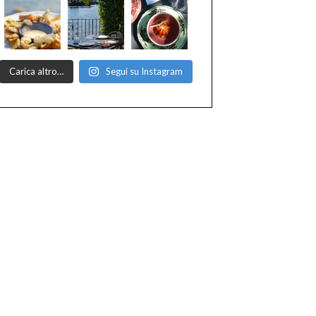
Carica altro…
Segui su Instagram