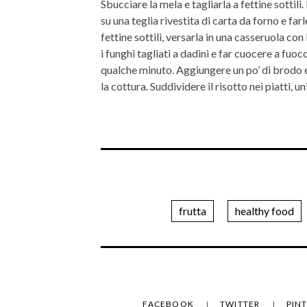
Sbucciare la mela e tagliarla a fettine sottili.
su una teglia rivestita di carta da forno e far
fettine sottili, versarla in una casseruola con
i funghi tagliati a dadini e far cuocere a fuoco
qualche minuto. Aggiungere un po’ di brodo e
la cottura. Suddividere il risotto nei piatti, u
frutta
healthy food
FACEBOOK
TWITTER
PIN