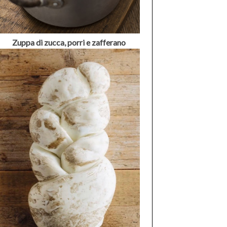
Zuppa di zucca, porri e zafferano