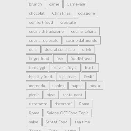
brunch
carne
Carnevale
chocolat
Christmas
colazione
comfort food
crostate
cucina di tradizione
cucina italiana
cucina regionale
cucine dal mondo
dolci
dolci al cucchiaio
drink
finger food
fish
food&travel
formaggi
frolla e sfoglia
frutta
healthy food
ice cream
lieviti
merenda
naples
napoli
pasta
picnic
pizza
restaurant
ristorante
ristoranti
Roma
Rome
Salone OFF Food Topic
salse
Street Food
tea time
Torino
Turin
vegan