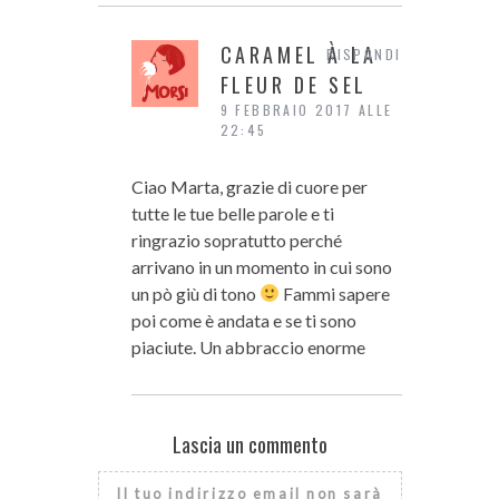
CARAMEL À LA
RISPONDI
FLEUR DE SEL
9 FEBBRAIO 2017 ALLE
22:45
Ciao Marta, grazie di cuore per
tutte le tue belle parole e ti
ringrazio sopratutto perché
arrivano in un momento in cui sono
un pò giù di tono
Fammi sapere
poi come è andata e se ti sono
piaciute. Un abbraccio enorme
Lascia un commento
Il tuo indirizzo email non sarà