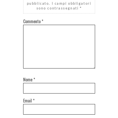
pubblicato.
I campi obbligatori
sono contrassegnati
*
Commento
*
Nome
*
Email
*