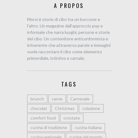
A PROPOS
Morsi è storie di cibo tra un boccone e
l’altro. Un magazine dall’approccio pop e
informale che narra luoghi, persone e storie
del cibo. Un contenitore anticonformista e
irriverente che attraverso parole e immagini
vuole raccontare il cibo come elemento
primordiale, istintivo e carnale.
TAGS
brunch
carne
Carnevale
chocolat
Christmas
colazione
comfort food
crostate
cucina di tradizione
cucina italiana
cucina regionale
cucine dal mondo