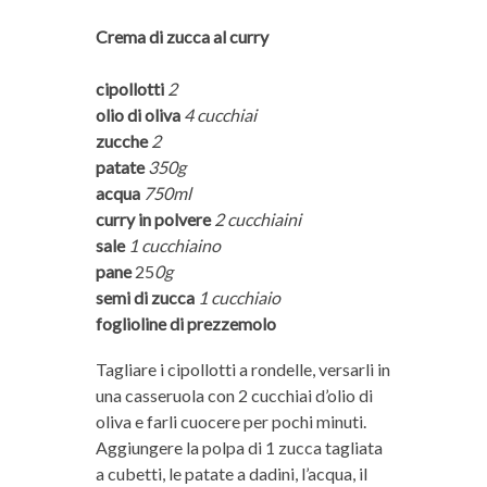
Crema di zucca al curry
cipollotti
2
olio di oliva
4 cucchiai
zucche
2
patate
350g
acqua
750ml
curry in polvere
2 cucchiaini
sale
1 cucchiaino
pane
25
0g
semi di zucca
1 cucchiaio
foglioline di prezzemolo
Tagliare i cipollotti a rondelle, versarli in
una casseruola con 2 cucchiai d’olio di
oliva e farli cuocere per pochi minuti.
Aggiungere la polpa di 1 zucca tagliata
a cubetti, le patate a dadini, l’acqua, il