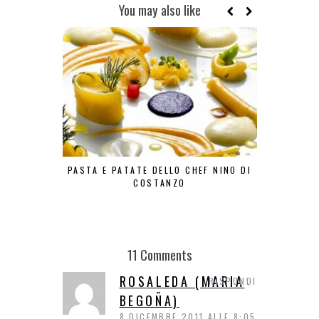
You may also like
PASTA E PATATE DELLO CHEF NINO DI
LA FRIT
COSTANZO
11 Comments
ROSALEDA (MARIA
RISPONDI
BEGOÑA)
8 DICEMBRE 2011 ALLE 8:05