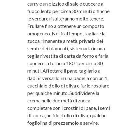
curry e un pizzico di sale e cuocere a
fuoco lento per circa 30 minuti o finché
le verdure risulteranno molto tenere.
Frullare fino a ottenere un composto
omogeneo. Nel frattempo, tagliare la
zucca rimanente a metà, privarla dei
semi e dei filamenti, sistemarla in una
teglia rivestita di carta da forno e farla
cuocere in forno a 180° per circa 30
minuti. Affettare il pane, tagliarlo a
dadini, versarlo in una padella con un 1
cucchiaio d’olio di oliva e farlo rosolare
per qualche minuto. Suddividere la
crema nelle due metà di zucca,
completare con i crostini di pane, i semi
di zucca, un filo d’olio di oliva, qualche
fogliolina di prezzemolo e servire.