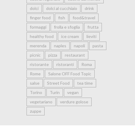
dolci
dolci al cucchiaio
drink
finger food
fish
food&travel
formaggi
frolla e sfoglia
frutta
healthy food
ice cream
lieviti
merenda
naples
napoli
pasta
picnic
pizza
restaurant
ristorante
ristoranti
Roma
Rome
Salone OFF Food Topic
salse
Street Food
tea time
Torino
Turin
vegan
vegetariano
verdure golose
zuppe