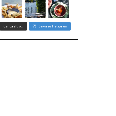
Carica altro…
Segui su Instagram