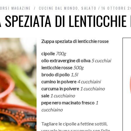
ORSI MAGAZINE
CUCINE DAL MONDO
,
SALATO
16 OTTOBRE 2
 SPEZIATA DI LENTICCHIE
Zuppa speziata di lenticchie rosse
cipolle
700g
olio extravergine di oliva
5 cucchiai
lenticchie rosse
500g
brodo di pollo
1,5l
cumino in polvere
4 cucchiaini
curcuma in polvere
1 cucchiaino
sale
1 cucchiaino
pepe nero macinato fresco
1
cucchiaino
Tagliare le cipolle a fettine sottili,
versarle in una casseruola con l’olio