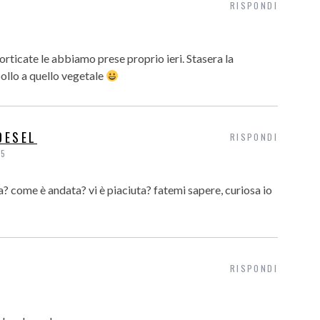
RISPONDI
ticate le abbiamo prese proprio ieri. Stasera la
ollo a quello vegetale
DESEL
RISPONDI
15
a? come è andata? vi è piaciuta? fatemi sapere, curiosa io
RISPONDI