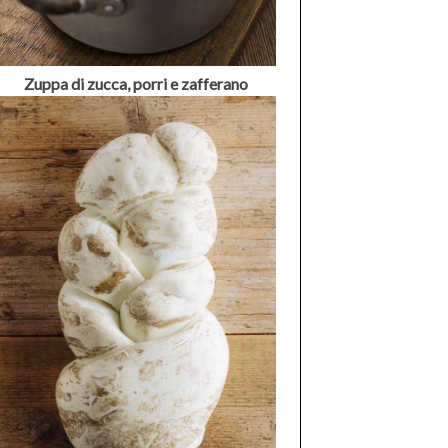
Zuppa di zucca, porri e zafferano