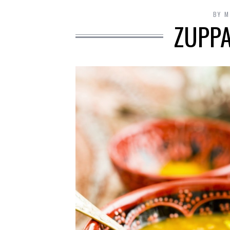
BY
M
ZUPPA