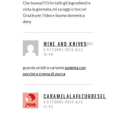
Che buona!!!!!Ho tutti gli ingredienti e
vista la giornata, mi sa oggi ci tocca!
Grazie per l'idea e buona domenica
deny
WINE AND KNIVES
RISPONDI
3 OTTOBRE 2010 ALLE
16:44
guarda un'altra variante
polenta con
porcini e crema di zucca
CARAMELALAFLEURDESEL
RISPONDI
9 OTTOBRE 2010 ALLE
17:42