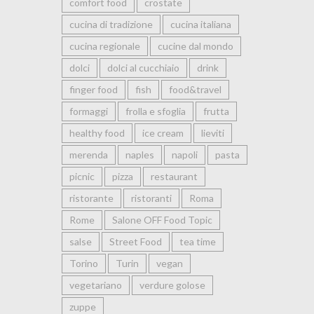
comfort food
crostate
cucina di tradizione
cucina italiana
cucina regionale
cucine dal mondo
dolci
dolci al cucchiaio
drink
finger food
fish
food&travel
formaggi
frolla e sfoglia
frutta
healthy food
ice cream
lieviti
merenda
naples
napoli
pasta
picnic
pizza
restaurant
ristorante
ristoranti
Roma
Rome
Salone OFF Food Topic
salse
Street Food
tea time
Torino
Turin
vegan
vegetariano
verdure golose
zuppe