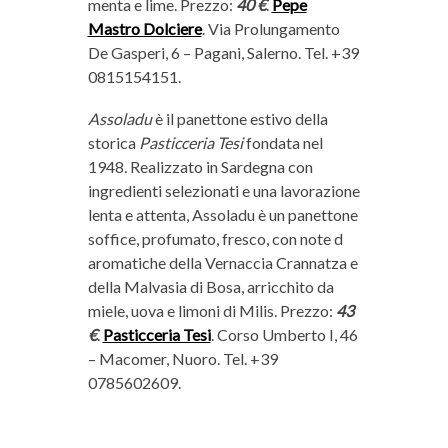
menta e lime. Prezzo:
40 €
.
Pepe
Mastro Dolciere
. Via Prolungamento
De Gasperi, 6 – Pagani, Salerno. Tel. +39
0815154151.
Assoladu
è il panettone estivo della
storica
Pasticceria Tesi
fondata nel
1948. Realizzato in Sardegna con
ingredienti selezionati e una lavorazione
lenta e attenta, Assoladu è un panettone
soffice, profumato, fresco, con note d
aromatiche della Vernaccia Crannatza e
della Malvasia di Bosa, arricchito da
miele, uova e limoni di Milis. Prezzo:
43
€
.
Pasticceria Tesi
. Corso Umberto I, 46
– Macomer, Nuoro. Tel. +39
0785602609.