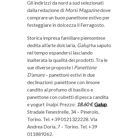
Gli indirizzi da nord a sud selezionati
dalla redazione di
Morsi Magazine
dove
comprare un buon panettone estivo per
festeggiare in dolcezza il Ferragosto.
Storica impresa familiare piemontese
dedita all’arte dolciaria,
Galup
ha saputo
nel tempo espandersi lasciando
inalterata la qualità dei prodotti. Tra le
sue diverse proposte i
Panettone
D’amare
– panettoni estivi in due
declinazioni: panettone con limone
candito al profumo di basilico e
panettone con cubetti di pesca candita
e yogurt
Inalpi
. Prezzo:
18.60 €
.
Galup
.
Stradale Fenestrelle, 34 – Pinerolo,
Torino. Tel. +39 0121322228. Via
Andrea Doria, 7 – Torino. Tel. +39
011889262.