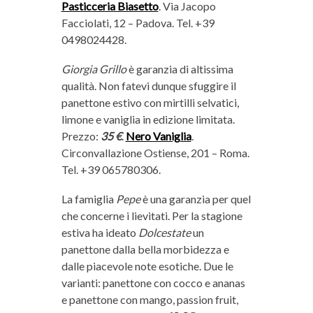
Pasticceria Biasetto
. Via Jacopo
Facciolati, 12 – Padova. Tel. +39
0498024428.
Giorgia Grillo
è garanzia di altissima
qualità. Non fatevi dunque sfuggire il
panettone estivo con mirtilli selvatici,
limone e vaniglia in edizione limitata.
Prezzo:
35 €
.
Nero Vaniglia
.
Circonvallazione Ostiense, 201 – Roma.
Tel. +39 065780306.
La famiglia
Pepe
è una garanzia per quel
che concerne i lievitati. Per la stagione
estiva ha ideato
Dolcestate
un
panettone dalla bella morbidezza e
dalle piacevole note esotiche. Due le
varianti: panettone con cocco e ananas
e panettone con mango, passion fruit,