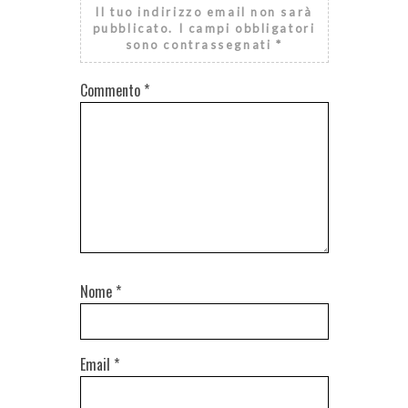
Il tuo indirizzo email non sarà
pubblicato.
I campi obbligatori
sono contrassegnati
*
Commento
*
Nome
*
Email
*