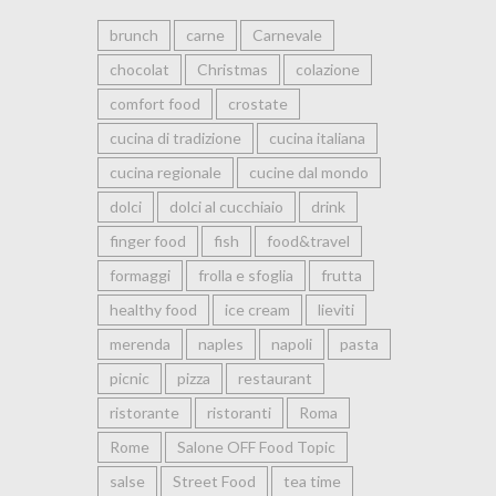
brunch
carne
Carnevale
chocolat
Christmas
colazione
comfort food
crostate
cucina di tradizione
cucina italiana
cucina regionale
cucine dal mondo
dolci
dolci al cucchiaio
drink
finger food
fish
food&travel
formaggi
frolla e sfoglia
frutta
healthy food
ice cream
lieviti
merenda
naples
napoli
pasta
picnic
pizza
restaurant
ristorante
ristoranti
Roma
Rome
Salone OFF Food Topic
salse
Street Food
tea time