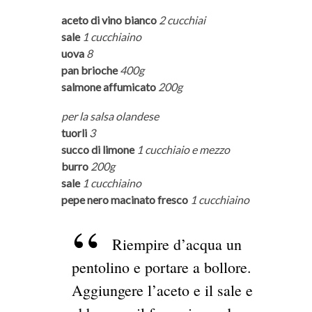
aceto di vino bianco
2 cucchiai
sale
1 cucchiaino
uova
8
pan brioche
400g
salmone affumicato
200g
per la salsa olandese
tuorli
3
succo di limone
1 cucchiaio e mezzo
burro
200g
sale
1 cucchiaino
pepe nero macinato fresco
1 cucchiaino
Riempire d’acqua un
pentolino e portare a bollore.
Aggiungere l’aceto e il sale e