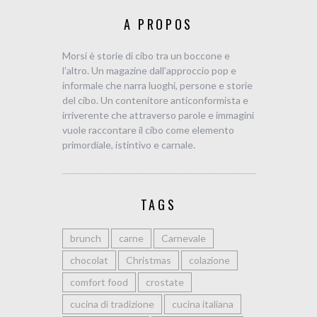
A PROPOS
Morsi è storie di cibo tra un boccone e
l’altro. Un magazine dall’approccio pop e
informale che narra luoghi, persone e storie
del cibo. Un contenitore anticonformista e
irriverente che attraverso parole e immagini
vuole raccontare il cibo come elemento
primordiale, istintivo e carnale.
TAGS
brunch
carne
Carnevale
chocolat
Christmas
colazione
comfort food
crostate
cucina di tradizione
cucina italiana