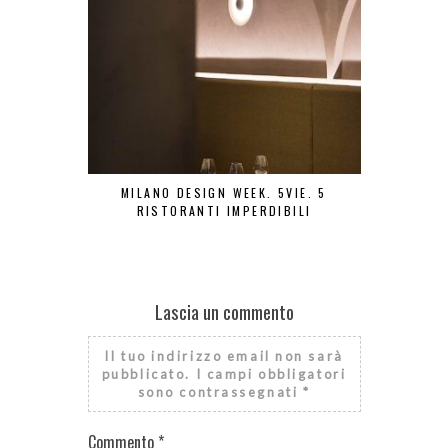
MILANO DESIGN WEEK. 5VIE. 5
MILANO 
RISTORANTI IMPERDIBILI
RIST
Lascia un commento
Il tuo indirizzo email non sarà
pubblicato.
I campi obbligatori
sono contrassegnati
*
Commento
*