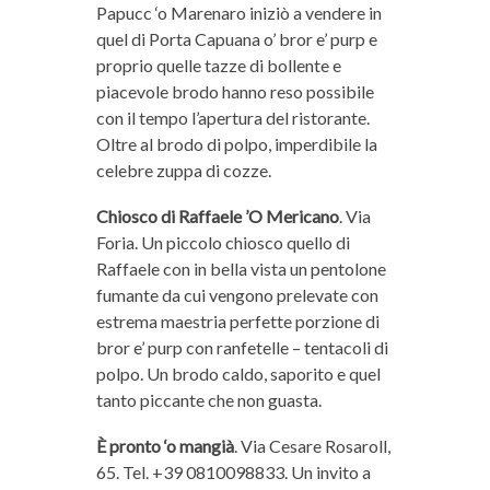
Papucc ‘o Marenaro iniziò a vendere in
quel di Porta Capuana o’ bror e’ purp e
proprio quelle tazze di bollente e
piacevole brodo hanno reso possibile
con il tempo l’apertura del ristorante.
Oltre al brodo di polpo, imperdibile la
celebre zuppa di cozze.
Chiosco di Raffaele ’O Mericano
. Via
Foria. Un piccolo chiosco quello di
Raffaele con in bella vista un pentolone
fumante da cui vengono prelevate con
estrema maestria perfette porzione di
bror e’ purp con ranfetelle – tentacoli di
polpo. Un brodo caldo, saporito e quel
tanto piccante che non guasta.
È pronto ‘o mangià
. Via Cesare Rosaroll,
65. Tel. +39 0810098833. Un invito a