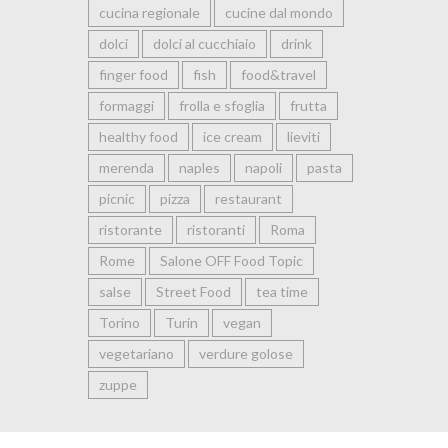
cucina regionale
cucine dal mondo
dolci
dolci al cucchiaio
drink
finger food
fish
food&travel
formaggi
frolla e sfoglia
frutta
healthy food
ice cream
lieviti
merenda
naples
napoli
pasta
picnic
pizza
restaurant
ristorante
ristoranti
Roma
Rome
Salone OFF Food Topic
salse
Street Food
tea time
Torino
Turin
vegan
vegetariano
verdure golose
zuppe