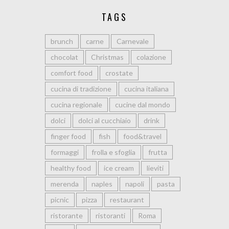
TAGS
brunch
carne
Carnevale
chocolat
Christmas
colazione
comfort food
crostate
cucina di tradizione
cucina italiana
cucina regionale
cucine dal mondo
dolci
dolci al cucchiaio
drink
finger food
fish
food&travel
formaggi
frolla e sfoglia
frutta
healthy food
ice cream
lieviti
merenda
naples
napoli
pasta
picnic
pizza
restaurant
ristorante
ristoranti
Roma