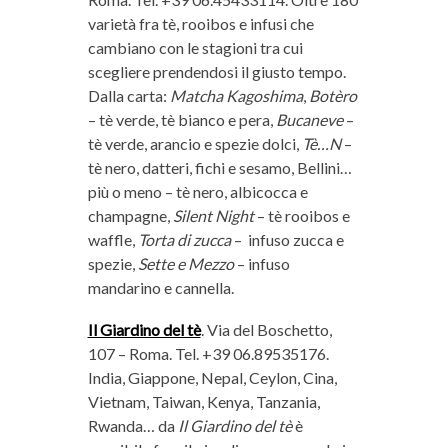
varietà fra tè, rooibos e infusi che
cambiano con le stagioni tra cui
scegliere prendendosi il giusto tempo.
Dalla carta:
Matcha Kagoshima
,
Botèro
– tè verde, tè bianco e pera,
Bucaneve
–
tè verde, arancio e spezie dolci,
Tè…N
–
tè nero, datteri, fichi e sesamo, Bellini…
più o meno – tè nero, albicocca e
champagne,
Silent Night
– tè rooibos e
waffle,
Torta di zucca
–
infuso zucca e
spezie,
Sette e Mezzo
– infuso
mandarino e cannella.
Il Giardino del tè
. Via del Boschetto,
107 – Roma. Tel. +39 06.89535176.
India, Giappone, Nepal, Ceylon, Cina,
Vietnam, Taiwan, Kenya, Tanzania,
Rwanda… da
Il Giardino del tè
è