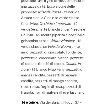
possibile fare il giro di mezzo mondo in
una tazza da tè. Ecco alcune delle
proposte:
Miscela Russa
– tè neri da
Assam e dalla Cina e tè verde cinese
Chun Mee,
Orchidea Imperiale
– tè
verde Sencha, tè bianchi Silver Needle e
Poi Mu Tan, menta piperita e boccioli di
gelsomino e rosa,
White Monkey
– tè
verde cinese,
Le Vele del Bounty
– tè
nero, pezzetti di cioccolato fondente,
pezzetti di cioccolato bianco, pezzetti
di cacao e fiocchi di cocco,
Colline in
fiore
– tè bianco Mao Feng, pezzetti di
ananas candita, pezzetti di papaya
candita, pezzetti di mango candito,
ribes rosso, foglie di rosa, pezzetti di
fragola, fiori di malva e di everlast nano.
Tè e teiere
. Via dei Banchi Nuovi, 37 –