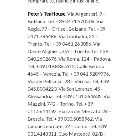
comprare tè, tisane e infusi online.
Peter’s TeaHouse
. Via Argentieri, 9 –
Bolzano. Tel. +39 0471.970506. Via
Regia, 77 – Ortisei, Bolzano. Tel. +39
0471.786488. Via Garibaldi, 21 –
Trento. Tel. +39 0461.263056. Via
Dante Alighieri, 2/A – Trieste. Tel. +39
040.2602676. Via Roma, 124 – Padova.
Tel. +39 049.8360612. Calle Bembo,
4645 – Venezia. Tel. +39 041.5289776.
Via dei Pellicciai, 28 – Verona. Tel. +39
045.8034223. Via San Lorenzo, 45 –
Alessandria. Tel. +39 0131.264635. Via
Mazzini, 7/G – Torino. Tel. +39
011.5614192. Piazza del Mercato, 26 –
Brescia. Tel. +39 030.5058962. Via
Cinque Giornate, 32 – Como. Tel. +39
031.4148311. C.so Matteotti, 82/B –