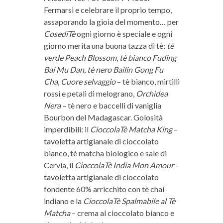
Fermarsi e celebrare il proprio tempo,
assaporando la gioia del momento… per
CosediTè
ogni giorno è speciale e ogni
giorno merita una buona tazza di tè:
tè
verde Peach Blossom
,
tè bianco Fuding
Bai Mu Dan
,
tè nero Bailin Gong Fu
Cha
,
Cuore selvaggio
– tè bianco, mirtilli
rossi e petali di melograno,
Orchidea
Nera
– tè nero e baccelli di vaniglia
Bourbon del Madagascar. Golosità
imperdibili: il
CioccolaTè Matcha King
–
tavoletta artigianale di cioccolato
bianco, tè matcha biologico e sale di
Cervia, il
CioccolaTè India Mon Amour
–
tavoletta artigianale di cioccolato
fondente 60% arricchito con tè chai
indiano e la
CioccolaTè Spalmabile al Tè
Matcha
– crema al cioccolato bianco e