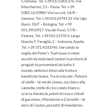
Cremona. Tel. +39 0372.801376. Via
Mascheroni, 13 – Pavia. Tel. +39
0382.1633980. Via Luccoli, 14/R –
Genova. Tel. +39 010.2474133. Via Ugo
Bassi, 10/F – Bologna. Tel. +39
051.9910917. Via dei Fossi, 57/R –
Firenze. Tel. +39 055.215913. Largo
Nunzio F. Faraglia, 2 – Sulmona, Aquila.
Tel. +39 371.4333745. Varcando la
soglia dei Peter’s TeaHouse si viene
avvolti da inebrianti sentori e profumi di
pregiati tè provenienti da tutto il
mondo, deliziosi infusi alla frutta e
benefiche tisane. Tra le miscele:
Polvere
di stelle
– tè verde cinese, zucchero alla
cannella, stelle di cioccolato bianco,
scorza d’arancia, petali di rosa e chiodi
di garofano,
Mandarino e Cannella
– tè
nero di Ceylon, pezzetti di mandarino,