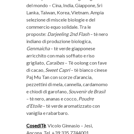
del mondo – Cina, India, Giappone, Sri
Lanka, Taiwan, Korea, Vietnam. Ampia
selezione di miscele biologie e del
commercio equo solidale. Tra le
proposte:
Darjeeling 2nd Flash
– tè nero
indiano di produzione biologica,
Genmaicha
– tè verde giapponese
arricchito con mais soffiato e riso
grigliato,
Caraibes
– Tè oolong con fave
di cacao,
Sweet Capri
– tè bianco cinese
Paj Mu Tan con scorze d’arancia,
pezzettini di mela, cannella, cardamomo
e chiodi di garofano,
Souvenir de Brasil
– tè nero, ananas e cocco,
Poudre
d’Etoile
– tè verde aromatizzato con
vaniglia e rabarbaro.
CosediTè
. Vicolo Ginnasio – Jesi,
Ancona. Tel. +39 335.7744001.