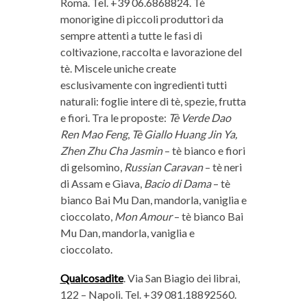
Roma. Tel. +39 06.6868824. Tè
monorigine di piccoli produttori da
sempre attenti a tutte le fasi di
coltivazione, raccolta e lavorazione del
tè. Miscele uniche create
esclusivamente con ingredienti tutti
naturali: foglie intere di tè, spezie, frutta
e fiori. Tra le proposte:
Tè Verde Dao
Ren Mao Feng
,
Tè Giallo Huang Jin Ya,
Zhen Zhu Cha Jasmin
– tè bianco e fiori
di gelsomino,
Russian Caravan
– tè neri
di Assam e Giava,
Bacio di Dama
– tè
bianco Bai Mu Dan, mandorla, vaniglia e
cioccolato,
Mon Amour
– tè bianco Bai
Mu Dan, mandorla, vaniglia e
cioccolato.
Qualcosadite
. Via San Biagio dei librai,
122 – Napoli. Tel. +39 081.18892560.