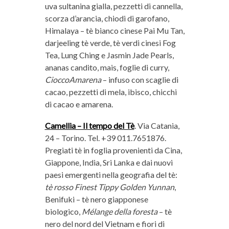
uva sultanina gialla, pezzetti di cannella,
scorza d’arancia, chiodi di garofano,
Himalaya – tè bianco cinese Pai Mu Tan,
darjeeling tè verde, tè verdi cinesi Fog
Tea, Lung Ching e Jasmin Jade Pearls,
ananas candito, mais, foglie di curry,
CioccoAmarena
– infuso con scaglie di
cacao, pezzetti di mela, ibisco, chicchi
di cacao e amarena.
Camellia – Il tempo del Tè
. Via Catania,
24 – Torino. Tel. +39 011.7651876.
Pregiati tè in foglia provenienti da Cina,
Giappone, India, Sri Lanka e dai nuovi
paesi emergenti nella geografia del tè:
tè rosso Finest Tippy Golden Yunnan
,
Benifuki – tè nero giapponese
biologico,
Mélange della foresta
– tè
nero del nord del Vietnam e fiori di