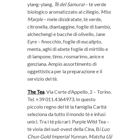
ylang-ylang,
Tè del Samurai
– tè verde
biologico aromatizzato al ciliegio,
Miss
Marple
– mele disidratate, tè verde,
citronella, diantaggine, foglie di bambù,
alchechengi e bacche di olivello, Jane
Eyre – finocchio, foglie di eucalipto,
menta, aghi di abete foglie di mirtillo e
di lampone, timo, rosmarimo, anice e
genziana. Ampio assortimento di
oggettistica per la preparazione e il
servizio del tè.
The Tea
. Via Corte d’Appello, 2 – Torino.
Tel. +39 011.4364973. In questo
piccolo regno del tè la famiglia Carità
seleziona da tutto il mondo tè e infusi
unici. Tra i tè più rari: Purple Wild Tea –
tè viola del sud-ovest della Cina, B
i Luo
Chun Gold Imperial Yunnan
,
Matcha Uji