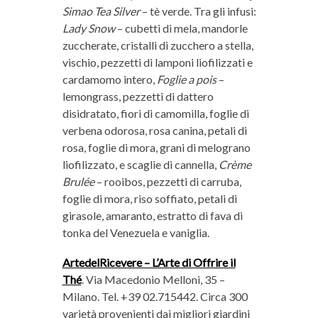
Simao Tea Silver
– tè verde. Tra gli infusi:
Lady Snow
– cubetti di mela, mandorle
zuccherate, cristalli di zucchero a stella,
vischio, pezzetti di lamponi liofilizzati e
cardamomo intero,
Foglie a pois
–
lemongrass, pezzetti di dattero
disidratato, fiori di camomilla, foglie di
verbena odorosa, rosa canina, petali di
rosa, foglie di mora, grani di melograno
liofilizzato, e scaglie di cannella,
Crème
Brulée
– rooibos, pezzetti di carruba,
foglie di mora, riso soffiato, petali di
girasole, amaranto, estratto di fava di
tonka del Venezuela e vaniglia.
ArtedelRicevere – L’Arte di Offrire il
Thé
. Via Macedonio Melloni, 35 –
Milano. Tel. +39 02.715442. Circa 300
varietà provenienti dai migliori giardini