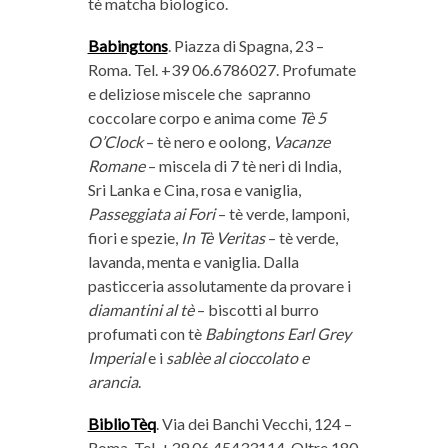
tè matcha biologico.
Babingtons
. Piazza di Spagna, 23 –
Roma. Tel. +39 06.6786027. Profumate
e deliziose miscele che
sapranno
coccolare corpo e anima come
Tè 5
O’Clock
– tè nero e oolong,
Vacanze
Romane
– miscela di 7 tè neri di India,
Sri Lanka e Cina, rosa e vaniglia,
Passeggiata ai Fori
– tè verde, lamponi,
fiori e spezie,
In Tè Veritas
– tè verde,
lavanda, menta e vaniglia. Dalla
pasticceria assolutamente da provare i
diamantini al tè
– biscotti al burro
profumati con tè
Babingtons Earl Grey
Imperial
e i
sablèe al cioccolato e
arancia
.
BiblioTèq
. Via dei Banchi Vecchi, 124 –
Roma. Tel. +39 06.45433114. Oltre 180