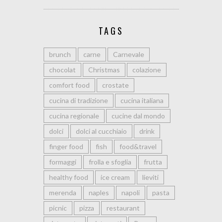
TAGS
brunch
carne
Carnevale
chocolat
Christmas
colazione
comfort food
crostate
cucina di tradizione
cucina italiana
cucina regionale
cucine dal mondo
dolci
dolci al cucchiaio
drink
finger food
fish
food&travel
formaggi
frolla e sfoglia
frutta
healthy food
ice cream
lieviti
merenda
naples
napoli
pasta
picnic
pizza
restaurant