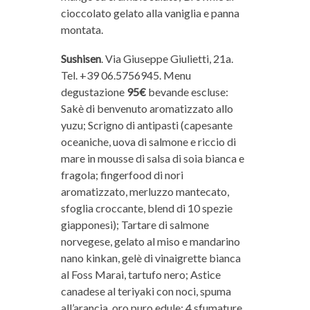
cioccolato gelato alla vaniglia e panna
montata.
Sushisen
. Via Giuseppe Giulietti, 21a.
Tel. +39 06.5756945. Menu
degustazione
95€
bevande escluse:
Sakè di benvenuto aromatizzato allo
yuzu; Scrigno di antipasti (capesante
oceaniche, uova di salmone e riccio di
mare in mousse di salsa di soia bianca e
fragola; fingerfood di nori
aromatizzato, merluzzo mantecato,
sfoglia croccante, blend di 10 spezie
giapponesi); Tartare di salmone
norvegese, gelato al miso e mandarino
nano kinkan, gelè di vinaigrette bianca
al Foss Marai, tartufo nero; Astice
canadese al teriyaki con noci, spuma
all’arancia, oro puro edule; 4 sfumature