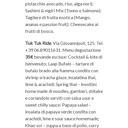
pistacchio avocado, riso, alga nori);
Sashimi & nigiri Mix (Tonno e Salmone);
Tagliere di frutta esotica (Mango,
ananas e passion fruit); Cheesecake ai
frutti di bosco.
Tuk Tuk Ride
. Via Giovannipoli, 125. Tel.
+39 06.89011631. Menu degustazione
35€
bevande escluse: Cocktail & bite di
benvenuto; Laap Bufalo – tartare di
bufalo brado alla fiamma condito con
shrimp sriracha glaze, insalatina thai,
lime & arachidi; Spring thai – involtini
home made di noodles, gamberi, shitake
e coriandolo serviti con salsa sour e
sweet chilly sauce; Papaya salad –
insalata di papaya verde condita con
arachidi, lime e sour sauce homemade;
Khao soi – zuppa a base di pollo, curry