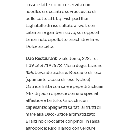
rosso e latte di cocco servita con
noodles croccanti e sovraccoscia di
pollo cotto al bbq; Fish pad thai –
tagliatelle di riso saltate al wok con
calamari e gamberi, uovo, sciroppo al
tamarindo, cipollotto, arachidi e lime;
Dolce a scelta.
Dao Restaurant
. Viale Jonio, 328. Tel.
+39 06.87197573. Menu degustazione
45€
bevande escluse: Bocciolo di rosa
(spumante, acqua di rose, lychee);
Ostrica fritta con sale e pepe di Sichuan;
Mix di jiaozi di pesce con uno special
all’astice e tartufo; Gnocchi con
capesante; Spaghetti saltati ai frutti di
mare alla Dao; Astice aromatizzato;
Branzino croccante con pinoli in salsa
agrodolce; Riso bianco con verdure