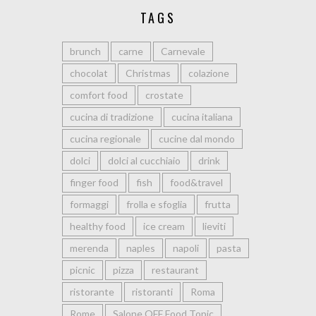
TAGS
brunch
carne
Carnevale
chocolat
Christmas
colazione
comfort food
crostate
cucina di tradizione
cucina italiana
cucina regionale
cucine dal mondo
dolci
dolci al cucchiaio
drink
finger food
fish
food&travel
formaggi
frolla e sfoglia
frutta
healthy food
ice cream
lieviti
merenda
naples
napoli
pasta
picnic
pizza
restaurant
ristorante
ristoranti
Roma
Rome
Salone OFF Food Topic