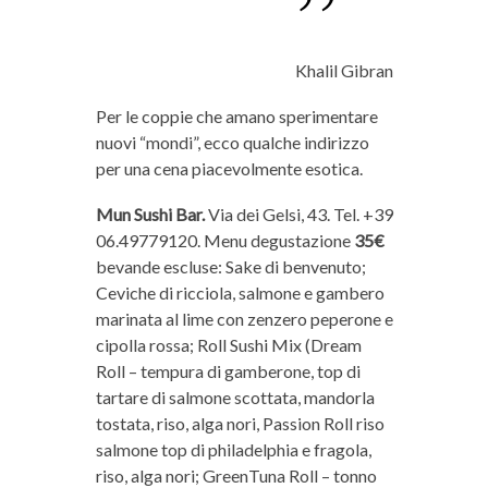
Khalil Gibran
Per le coppie che amano sperimentare
nuovi “mondi”, ecco qualche indirizzo
per una cena piacevolmente esotica.
Mun Sushi Bar.
Via dei Gelsi, 43. Tel. +39
06.49779120. Menu degustazione
35€
bevande escluse: Sake di benvenuto;
Ceviche di ricciola, salmone e gambero
marinata al lime con zenzero peperone e
cipolla rossa; Roll Sushi Mix (Dream
Roll – tempura di gamberone, top di
tartare di salmone scottata, mandorla
tostata, riso, alga nori, Passion Roll riso
salmone top di philadelphia e fragola,
riso, alga nori; GreenTuna Roll – tonno