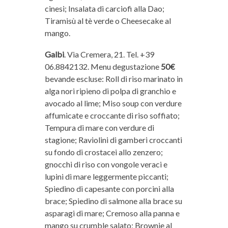
cinesi; Insalata di carciofi alla Dao;
Tiramisù al tè verde o Cheesecake al
mango.
Galbi
. Via Cremera, 21. Tel. +39
06.8842132. Menu degustazione
50€
bevande escluse: Roll di riso marinato in
alga nori ripieno di polpa di granchio e
avocado al lime; Miso soup con verdure
affumicate e croccante di riso soffiato;
Tempura di mare con verdure di
stagione; Raviolini di gamberi croccanti
su fondo di crostacei allo zenzero;
gnocchi di riso con vongole veraci e
lupini di mare leggermente piccanti;
Spiedino di capesante con porcini alla
brace; Spiedino di salmone alla brace su
asparagi di mare; Cremoso alla panna e
mango su crumble salato; Brownie al