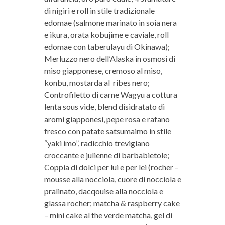
di nigiri e roll in stile tradizionale
edomae (salmone marinato in soia nera
e ikura, orata kobujime e caviale, roll
edomae con taberulayu di Okinawa);
Merluzzo nero dell’Alaska in osmosi di
miso giapponese, cremoso al miso,
konbu, mostarda al ribes nero;
Controfiletto di carne Wagyu a cottura
lenta sous vide, blend disidratato di
aromi giapponesi, pepe rosa e rafano
fresco con patate satsumaimo in stile
“yaki imo”, radicchio trevigiano
croccante e julienne di barbabietole;
Coppia di dolci per lui e per lei (rocher –
mousse alla nocciola, cuore di nocciola e
pralinato, dacqouise alla nocciola e
glassa rocher; matcha & raspberry cake
– mini cake al the verde matcha, gel di