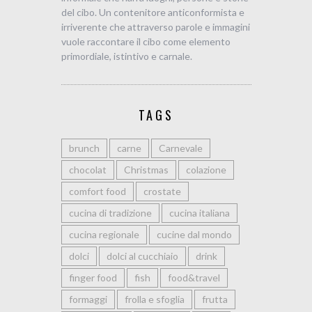
del cibo. Un contenitore anticonformista e
irriverente che attraverso parole e immagini
vuole raccontare il cibo come elemento
primordiale, istintivo e carnale.
TAGS
brunch
carne
Carnevale
chocolat
Christmas
colazione
comfort food
crostate
cucina di tradizione
cucina italiana
cucina regionale
cucine dal mondo
dolci
dolci al cucchiaio
drink
finger food
fish
food&travel
formaggi
frolla e sfoglia
frutta