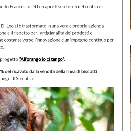
ando Francesco Di Leo apre il suo forno nel centro di
” Di Leo si è trasformato in una vera e propria azienda
ne e il rispetto per l’artigianalità dei prodotti e
e costante verso l’innovazione e un impegno continuo per
te.
l progetto
“All’orango io ci tengo”
.
% del ricavato dalla vendita della linea di biscotti
orango di Sumatra.