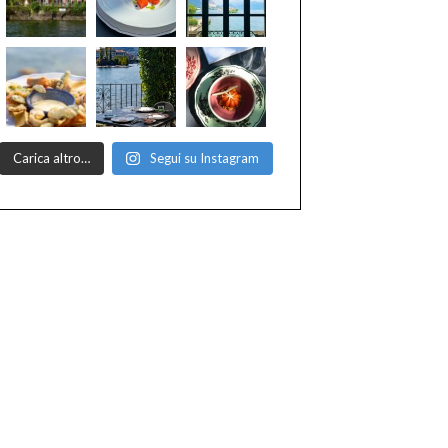
Carica altro…
Segui su Instagram