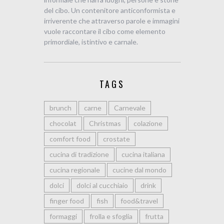
del cibo. Un contenitore anticonformista e
irriverente che attraverso parole e immagini
vuole raccontare il cibo come elemento
primordiale, istintivo e carnale.
TAGS
brunch
carne
Carnevale
chocolat
Christmas
colazione
comfort food
crostate
cucina di tradizione
cucina italiana
cucina regionale
cucine dal mondo
dolci
dolci al cucchiaio
drink
finger food
fish
food&travel
formaggi
frolla e sfoglia
frutta