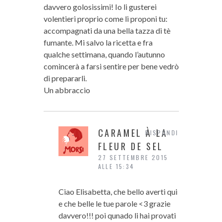
davvero golosissimi! Io li gusterei
volentieri proprio come li proponi tu:
accompagnati da una bella tazza di tè
fumante. Mi salvo la ricetta e fra
qualche settimana, quando l’autunno
comincerà a farsi sentire per bene vedrò
di prepararli.
Un abbraccio
CARAMEL À LA
RISPONDI
FLEUR DE SEL
27 SETTEMBRE 2015
ALLE 15:34
Ciao Elisabetta, che bello averti qui
e che belle le tue parole <3 grazie
davvero!!! poi qunado li hai provati