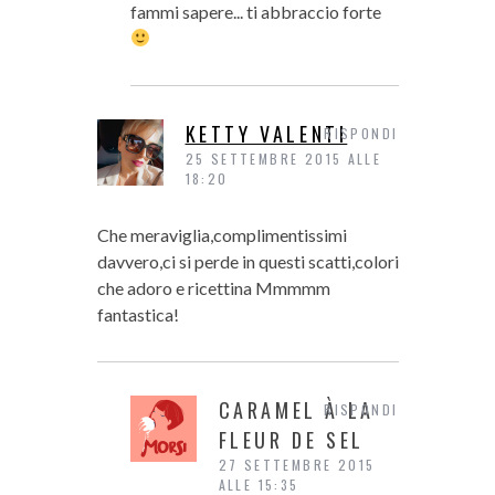
fammi sapere... ti abbraccio forte
KETTY VALENTI
RISPONDI
25 SETTEMBRE 2015 ALLE
18:20
Che meraviglia,complimentissimi
davvero,ci si perde in questi scatti,colori
che adoro e ricettina Mmmmm
fantastica!
CARAMEL À LA
RISPONDI
FLEUR DE SEL
27 SETTEMBRE 2015
ALLE 15:35