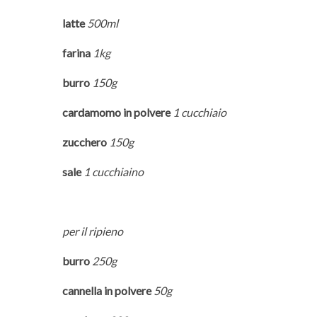
latte
500ml
farina
1kg
burro
150g
cardamomo in polvere
1 cucchiaio
zucchero
150g
sale
1 cucchiaino
per il ripieno
burro
250g
cannella in polvere
50g