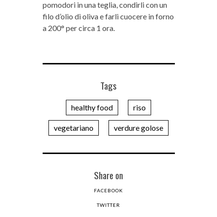
pomodori in una teglia, condirli con un
filo d’olio di oliva e farli cuocere in forno
a 200° per circa 1 ora.
Tags
healthy food
riso
vegetariano
verdure golose
Share on
FACEBOOK
TWITTER