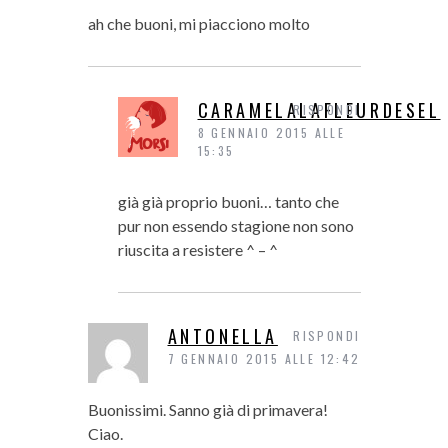
ah che buoni, mi piacciono molto
CARAMELALAFLEURDESEL
RISPONDI
8 GENNAIO 2015 ALLE
15:35
già già proprio buoni… tanto che
pur non essendo stagione non sono
riuscita a resistere ^ – ^
ANTONELLA
RISPONDI
7 GENNAIO 2015 ALLE 12:42
Buonissimi. Sanno già di primavera!
Ciao.