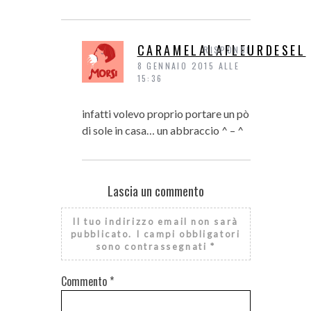
CARAMELALAFLEURDESEL
RISPONDI
8 GENNAIO 2015 ALLE
15:36
infatti volevo proprio portare un pò
di sole in casa… un abbraccio ^ – ^
Lascia un commento
Il tuo indirizzo email non sarà
pubblicato.
I campi obbligatori
sono contrassegnati
*
Commento
*