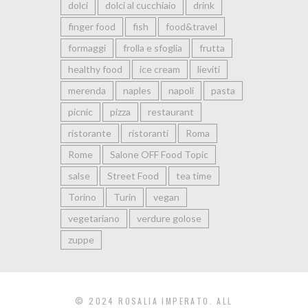
dolci
dolci al cucchiaio
drink
finger food
fish
food&travel
formaggi
frolla e sfoglia
frutta
healthy food
ice cream
lieviti
merenda
naples
napoli
pasta
picnic
pizza
restaurant
ristorante
ristoranti
Roma
Rome
Salone OFF Food Topic
salse
Street Food
tea time
Torino
Turin
vegan
vegetariano
verdure golose
zuppe
© 2024 ROSALIA IMPERATO. ALL