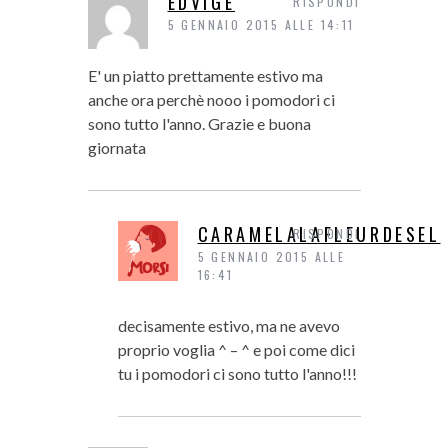
EDVIGE
RISPONDI
5 GENNAIO 2015 ALLE 14:11
E' un piatto prettamente estivo ma
anche ora perchè nooo i pomodori ci
sono tutto l'anno. Grazie e buona
giornata
CARAMELALAFLEURDESEL
RISPONDI
5 GENNAIO 2015 ALLE
16:41
decisamente estivo, ma ne avevo
proprio voglia ^ – ^ e poi come dici
tu i pomodori ci sono tutto l'anno!!!