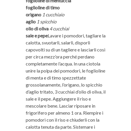
foglioline di mentuccia
foglioline di timo
origano
1 cucchiaio
aglio
1 spicchio
olio di oliva
4 cucchiai
sale e pepe
Lavare i pomodori, tagliare la
calotta, svuotarli, salarli, disporli
capovolti su di un tagliere e lasciarli così
per circa mezz’ora perché perdano
completamente l’acqua. In una ciotola
unire la polpa dei pomodori, le foglioline
di menta e di timo spezzettate
grossolanamente, l’origano, lo spicchio
d’aglio tritato, 3 cucchiai d’olio di oliva, il
sale e il pepe. Aggiungere il riso e
mescolare bene. Lasciar riposare in
frigorifero per almeno 1 ora. Riempire i
pomodori con il riso e chiuderli con la
calotta tenuta da parte. Sistemare i